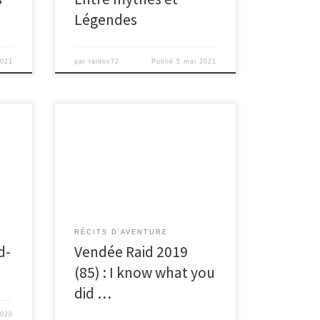
Légendes
2021
par
raidox72
Publié
5 mai 2021
Chose promise, chose due. L’édition
de
précédente nous avait laissé des
images plein les yeux et collé plein
ir
de souvenirs dans […]
RÉCITS D'AVENTURE
d-
Vendée Raid 2019
(85) : I know what you
did …
2020