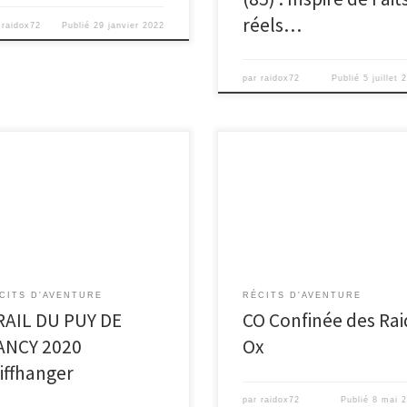
réels…
r
raidox72
Publié
29 janvier 2022
par
raidox72
Publié
5 juillet 
Durant cette période de
fhanger CR rédigé à 10 mains,
confinement, l’un des membres 
 qu’à 2, c’est pas toujours évident
l’asso nous a concocté une petite
 de mecs bourrés, séquelles du
C.Onfinée, histoire de se mainten
D, […]
[…]
CITS D'AVENTURE
RÉCITS D'AVENTURE
RAIL DU PUY DE
CO Confinée des Rai
ANCY 2020
Ox
liffhanger
par
raidox72
Publié
8 mai 