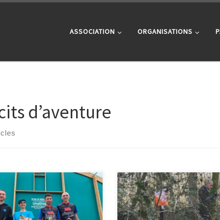
ASSOCIATION
ORGANISATIONS
P
cits d’aventure
icles
En cette année 2023, les Raid-Ox
2024 : Hold Up 1er raid – et peut-
ont été présents sur de nombreu
 le dernier – de la saison… En
événements Sarthois, régionaux 