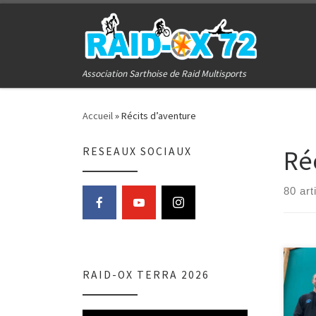
Passer au contenu
Association Sarthoise de Raid Multisports
Accueil
»
Récits d’aventure
Ré
RESEAUX SOCIAUX
80 art
RAID-OX TERRA 2026
TTE 
être