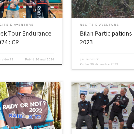
t, ça ne se bouscule […]
même nationaux… […]
CITS D'AVENTURE
RÉCITS D'AVENTURE
rek Tour Endurance
Bilan Participations
024 : CR
2023
par
raidox72
r
raidox72
Publié
26 mai 2024
Publié
30 décembre 2023
L’armada bleu et noir s’est organ
pour venir en force et montrer le
maillot pour la tournée d’adieu 
potos […]