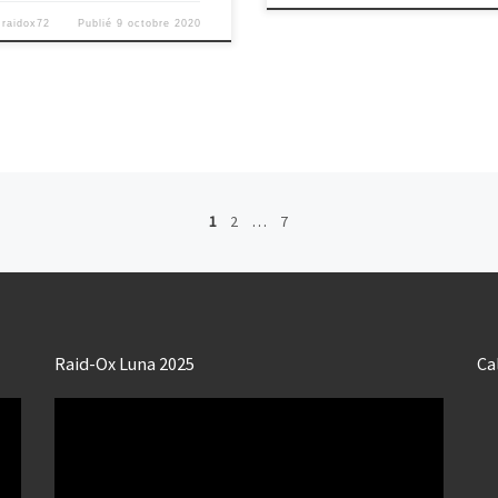
r
raidox72
Publié
9 octobre 2020
1
2
…
7
Raid-Ox Luna 2025
Ca
Lecteur
vidéo