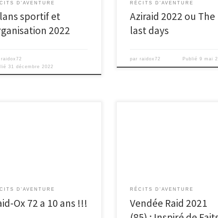
CITS D'AVENTURE
RÉCITS D'AVENTURE
lans sportif et
Aziraid 2022 ou The
rganisation 2022
last days
r
raidox72
par
raidox72
Publié
9 mai 
lié
31 décembre 2022
ns de Raid-Ox 72 10 ans c’est 42
Près de 1an sans dossard, pres
res et une vigtaine de
18 mois sans raid, 2ans après la
voles réguliers qui ont permis
dernière édition… Ca
recommence… Direction le […]
CITS D'AVENTURE
RÉCITS D'AVENTURE
id-Ox 72 a 10 ans !!!
Vendée Raid 2021
(85) : Inspiré de Fait