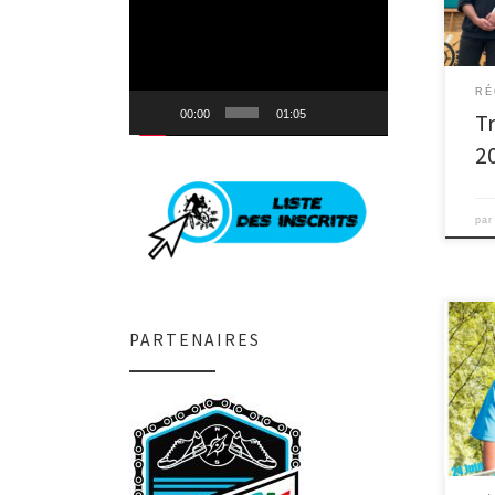
Lecteur
effe
vidéo
RÉ
00:00
01:05
T
2
pa
PARTENAIRES