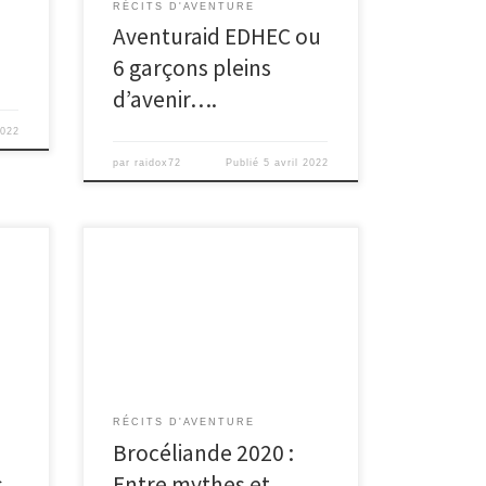
RÉCITS D'AVENTURE
Aventuraid EDHEC ou
6 garçons pleins
d’avenir….
2022
par
raidox72
Publié
5 avril 2022
que
RÉCITS D'AVENTURE
Brocéliande 2020 :
s
Entre mythes et