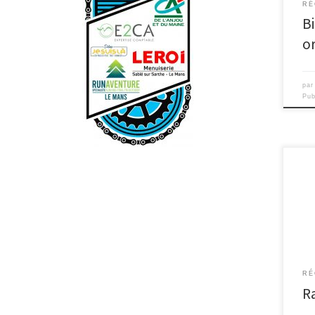
RÉ
Bi
o
pa
Pub
10 a
memb
béné
[…]
RÉ
Ra