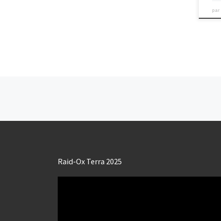
pa
Navigation dans les articles
Raid-Ox Terra 2025
Lecteur
vidéo