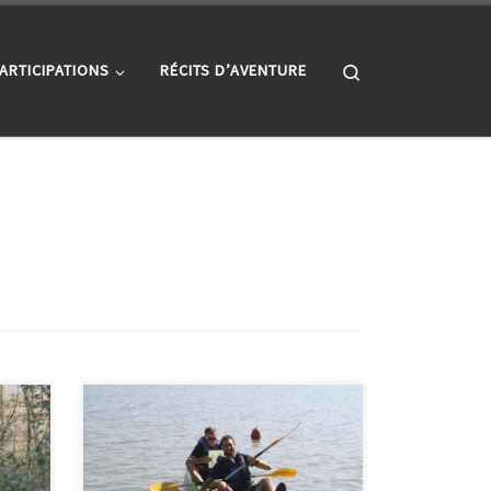
Search
ARTICIPATIONS
RÉCITS D’AVENTURE
 72
Tout d’abord, notre Raid-Ox Famille
x
qui a permis aux enfants et à leurs
et
parents de s’amuser à chercher des