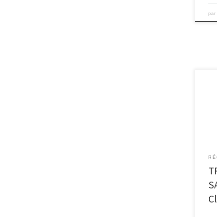
pa
Clif
déjà
Pari
COVI
RÉ
T
S
C