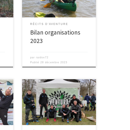
balises. […]
RÉCITS D'AVENTURE
Bilan organisations
2023
par
raidox72
Publié
28 décembre 2023
isée
La saison de chasse prenant fin, les
amis de la nature sont de retour en
des
forêt et pas n’importe laquelle […]