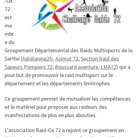
-Ox
72
est
me
mbr
e du
Groupement Départemental des Raids Multisports de la
Sarthe (
Adrélanine2fr
,
Azimut 72
,
Section Raid des
Sapeurs Pompiers 72
,
Roussard aventure
,
LMA72
) qui a
pour but de promouvoir le raid multisport sur le
département et les départements limitrophes.
Ce groupement permet de mutualiser les compétences
et le matériel pour proposer aux raideurs des
manifestations de plus en plus abouties.
L’association Raid-Ox 72 a rejoint ce groupement en