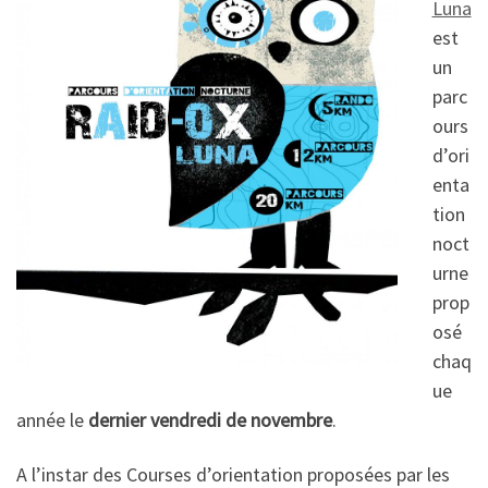
Luna
est
un
parc
ours
d’ori
enta
tion
noct
urne
prop
osé
chaq
ue
année le
dernier vendredi de novembre
.
A l’instar des Courses d’orientation proposées par les