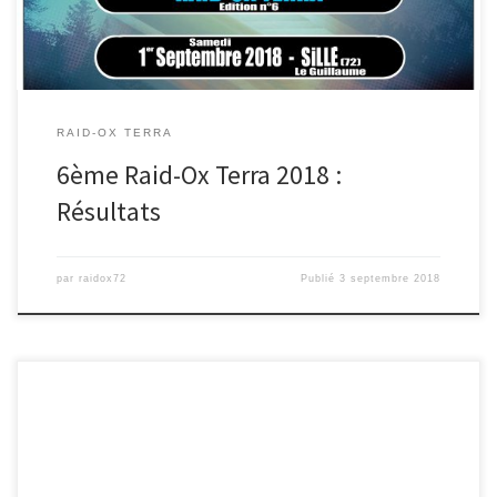
RAID-OX TERRA
6ème Raid-Ox Terra 2018 :
Résultats
par
raidox72
Publié
3 septembre 2018
On remet ça !!!!! Le film du Raid-Ox Terra 2017 en cliquant sur