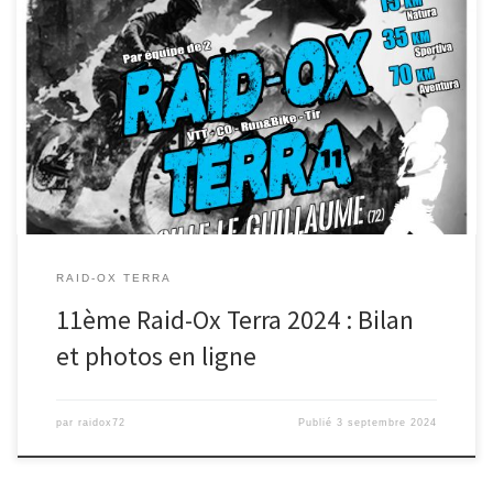
Et voilà, une onzième édition terminée. Des mois de recos, des
heures de réflexion et une préparation bien aboutie nous […]
RAID-OX TERRA
11ème Raid-Ox Terra 2024 : Bilan
et photos en ligne
par
raidox72
Publié
3 septembre 2024