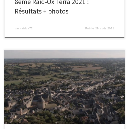
8ème Raid-Ox Terra 2021 :
Résultats + photos
par
raidox72
Publié
29 août 2021
le film 2019 Merci à David et Gui pour les images et bravo à Gui
pour le montage