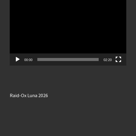
Lecteur
vidéo
00:00
02:20
Raid-Ox Luna 2026