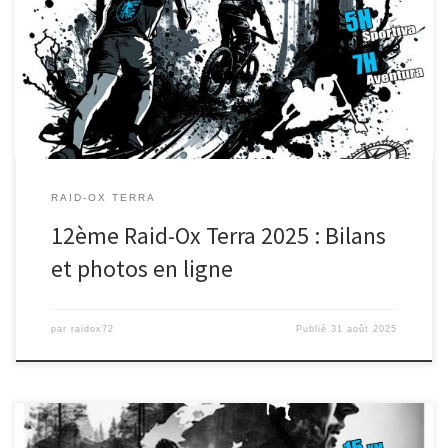
Vous avez été 190 raideurs et raideuses de 22 départements
différents à venir jouer dehors avec nous aujourd’hui et nous […]
RAID-OX TERRA
12ème Raid-Ox Terra 2025 : Bilans
et photos en ligne
par
raidox72
Publié
31 août 2025