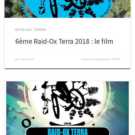
RAID-OX TERRA
6ème Raid-Ox Terra 2018 : le film
par
raidox72
Publié
4 septembre 2018
Voila, le 6ème Raid-Ox Terra a eu lieu ce samedi 01 septembre
2018 sous un beau soleil à Sillé le […]