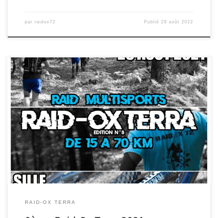
par
raidox72
Publié
29 août 2022
Voila, le 8ème Raid-Ox Terra a enfin eu lieu ce samedi 28 août
sous un beau soleil à Sillé le […]
RAID-OX TERRA