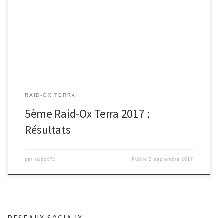
Voila, le 5ème Raid-Ox Terra a eu lieu ce week end à Sillé le
Guillaume. Toute l’équipe Raid-Ox 72 vous […]
RAID-OX TERRA
5ème Raid-Ox Terra 2017 :
Résultats
par
raidox72
Publié
2 septembre 2017
RESEAUX SOCIAUX