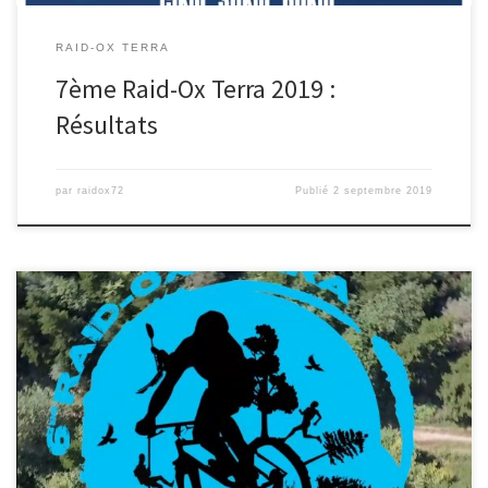
RAID-OX TERRA
7ème Raid-Ox Terra 2019 :
Résultats
par
raidox72
Publié
2 septembre 2019
Le film 2018 : Un petit montage supplémentaire : Merci à David et
Rhum 1 pour le pilotage et […]