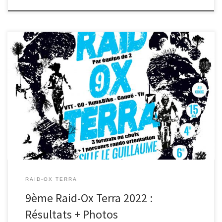
Voila, le 9ème Raid-Ox Terra a enfin eu lieu ce samedi 27 août
sous un beau soleil à Sillé le […]
RAID-OX TERRA
9ème Raid-Ox Terra 2022 :
Résultats + Photos