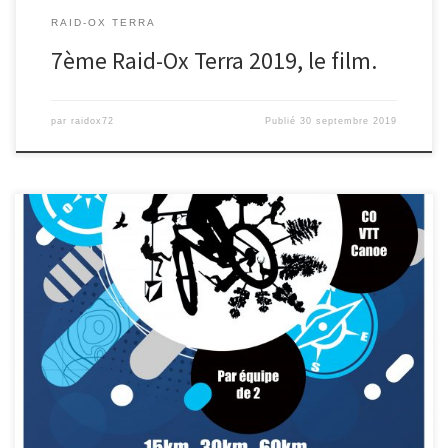
RAID-OX TERRA
7ème Raid-Ox Terra 2019, le film.
par
raidox72
Publié
30 septembre 2019
Voila, le 7ème Raid-Ox Terra a eu lieu ce samedi 31 août sous un
beau soleil à Sillé le Guillaume. […]