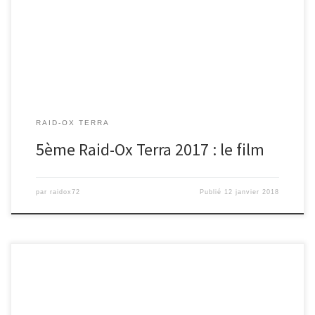
l’image :
RAID-OX TERRA
5ème Raid-Ox Terra 2017 : le film
par
raidox72
Publié
12 janvier 2018