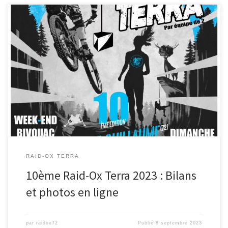
Petit retour en arrière : Samedi 27 août 2022, 1h du matin « bon
le 9ème Terra est prêt, l’année […]
RAID-OX TERRA
10ème Raid-Ox Terra 2023 : Bilans
et photos en ligne
par
raidox72
Publié
8 septembre 2023