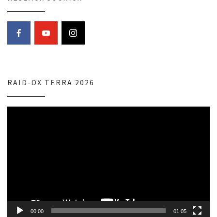
RAID-OX TERRA 2026
Lecteur
vidéo
00:00
01:05