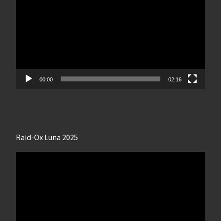
00:00
02:16
Raid-Ox Luna 2025
Lecteur
vidéo