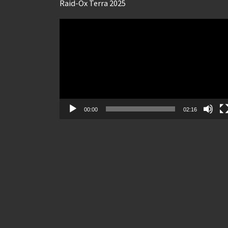
Raid-Ox Terra 2025
Lecteur
vidéo
00:00
02:16