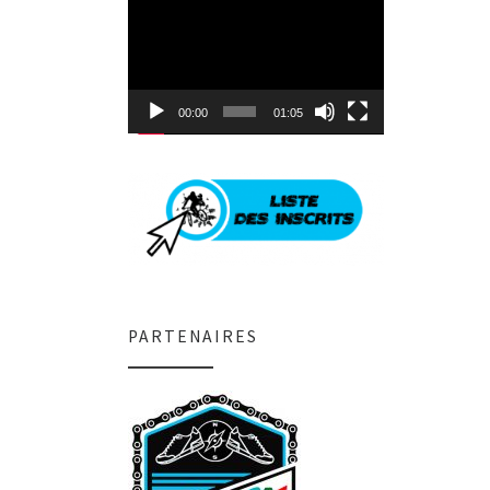
Lecteur
vidéo
00:00
01:05
PARTENAIRES