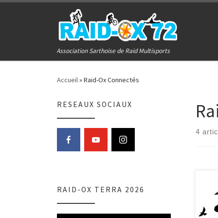
Passer au contenu
Association Sarthoise de Raid Multisports
Accueil
»
Raid-Ox Connectés
Ra
RESEAUX SOCIAUX
4 arti
RAID-OX TERRA 2026
Bonjo
conf
diver