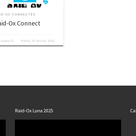
ID-OX CONNECTÉS
aid-Ox Connect
r
raidox72
Publié
25 février 2021
Raid-Ox Luna 2025
Ca
Lecteur
vidéo