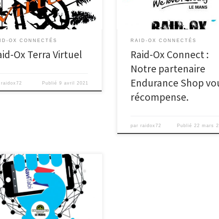
ants), l’association […]
Voici les noms utilisés […]
ID-OX CONNECTÉS
RAID-OX CONNECTÉS
aid-Ox Terra Virtuel
Raid-Ox Connect :
Notre partenaire
Endurance Shop vo
r
raidox72
Publié
9 avril 2021
récompense.
par
raidox72
Publié
22 mars 
our à tous Par ces temps
ementés, il est toujours bon de
e une activité que l’on aime et qui