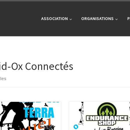
ASSOCIATION
ORGANISATIONS
P
id-Ox Connectés
cles
ur les sportifs, En cette fin de
Notre partenaire Endurance Sho
inement et avant la reprise de
Mans a décidé de récompenser 
ses activités (tout en restant
participants à la Raid-Ox Connect