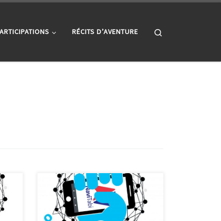
Search
ARTICIPATIONS
RÉCITS D’AVENTURE
p Le
215 215 connexions ont été
6
enregistrées durant les 15 derniers
.
jours sur la Raid-Ox connect. Cela