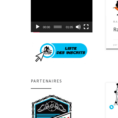
Lecteur
vigil
vidéo
RA
00:00
01:05
R
pa
PARTENAIRES
Bonj
mouv
fair
[…]