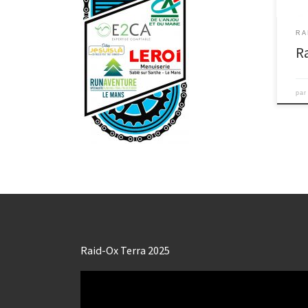
RA
R
pa
Raid-Ox Terra 2025
Lecteur
vidéo