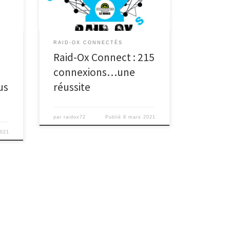
représente au […]
RAID-OX CONNECTÉS
Raid-Ox Connect : 215
connexions…une
us
réussite
par
raidox72
Publié
8 mars 2021
2021