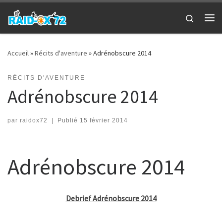
Passer au contenu
Search
Me
Accueil
»
Récits d'aventure
»
Adrénobscure 2014
RÉCITS D'AVENTURE
Adrénobscure 2014
par
raidox72
|
Publié
15 février 2014
Adrénobscure 2014
Debrief Adrénobscure 2014