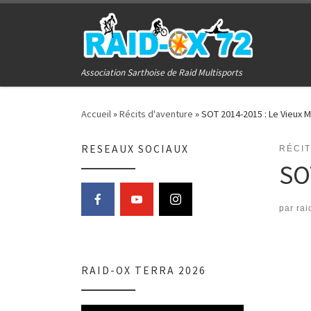
Passer au contenu
Association Sarthoise de Raid Multisports
Accueil
»
Récits d'aventure
»
SOT 2014-2015 : Le Vieux 
RESEAUX SOCIAUX
RÉCI
SO
par
rai
RAID-OX TERRA 2026