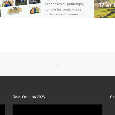
hirondelles au printemps,
comme les courbatures
après un raid, comme les
impôts à la rentrée, la Cham’o
[…]
RETOUR À LA LISTE DES
Raid-Ox Luna 2025
Ca
Lecteur
vidéo