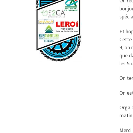
On red
bonjou
spécia
Et hop
Cette 
9, on 
que da
les 5 
On ter
On est
Orga a
matin
Merci