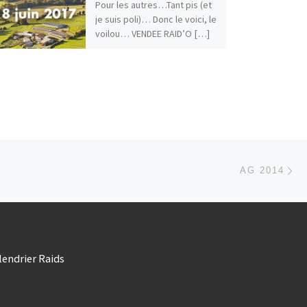
Pour les autres…Tant pis (et
je suis poli)… Donc le voici, le
voilou… VENDEE RAID’O […]
Ar
 ARTICLES
AG 2014
lendrier Raids