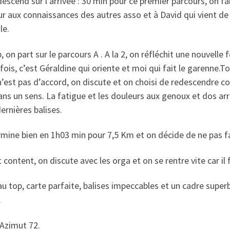
escend sur l’arrivée : 30 min pour ce premier parcours, on fa
r aux connaissances des autres asso et à David qui vient de 
le.
, on part sur le parcours A . A la 2, on réfléchit une nouvelle 
fois, c’est Géraldine qui oriente et moi qui fait le garenne.To
n’est pas d’accord, on discute et on choisi de redescendre c
ns un sens. La fatigue et les douleurs aux genoux et dos arri
dernières balises.
mine bien en 1h03 min pour 7,5 Km et on décide de ne pas fai
 content, on discute avec les orga et on se rentre vite car il 
u top, carte parfaite, balises impeccables et un cadre super
.
 Azimut 72.