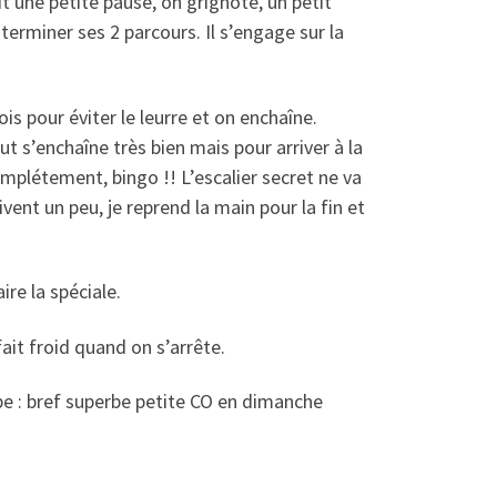
it une petite pause, on grignote, un petit
terminer ses 2 parcours. Il s’engage sur la
fois pour éviter le leurre et on enchaîne.
ut s’enchaîne très bien mais pour arriver à la
omplétement, bingo !! L’escalier secret ne va
vent un peu, je reprend la main pour la fin et
re la spéciale.
fait froid quand on s’arrête.
be : bref superbe petite CO en dimanche