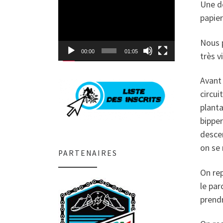
Lecteur
Une de
vidéo
papier
Nous p
00:00
01:05
très v
Avant 
circui
planta
bipper
descen
on se 
PARTENAIRES
On rep
le par
prendr