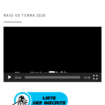
RAID-OX TERRA 2026
Lecteur
vidéo
00:00
01:05