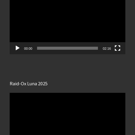
00:00
02:16
Raid-Ox Luna 2025
Lecteur
vidéo