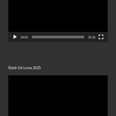
00:00
02:16
Raid-Ox Luna 2025
Lecteur
vidéo