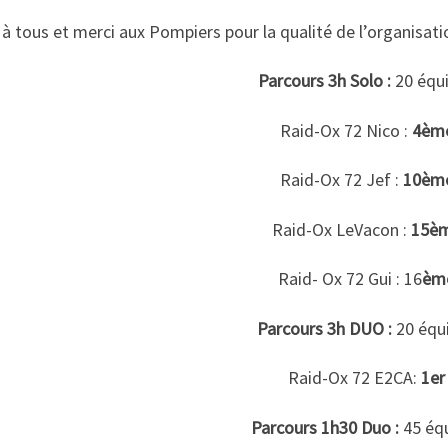
à tous et merci aux Pompiers pour la qualité de l’organisati
Parcours 3h Solo :
20 équ
Raid-Ox 72 Nico :
4èm
Raid-Ox 72 Jef :
10èm
Raid-Ox LeVacon :
15è
Raid- Ox 72 Gui : 16
èm
Parcours 3h DUO :
20 équ
Raid-Ox 72 E2CA:
1er
Parcours 1h30 Duo :
45 éq