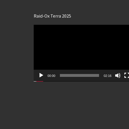
Raid-Ox Terra 2025
Lecteur
vidéo
00:00
02:16