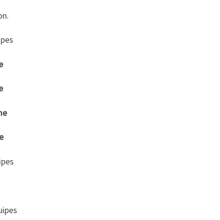
on.
ipes
e
e
me
e
ipes
uipes