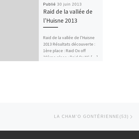
Publié
30 juin 2013
Raid de la vallée de
l’Huisne 2013
Raid de la vallée de l’Huisne
2013 Résultats découverte :
1ère place : Raid Ox off
30ème place : Raid Ox NS […]
Ar
 ARTICLES
LA CHAM’O GONTÉRIENNE(53)