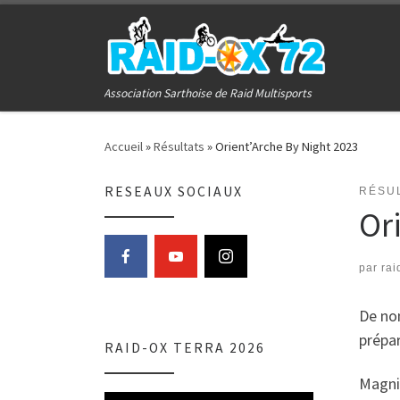
Passer au contenu
Association Sarthoise de Raid Multisports
Accueil
»
Résultats
»
Orient’Arche By Night 2023
RESEAUX SOCIAUX
RÉSU
Or
par
rai
De nom
prépar
RAID-OX TERRA 2026
Magni