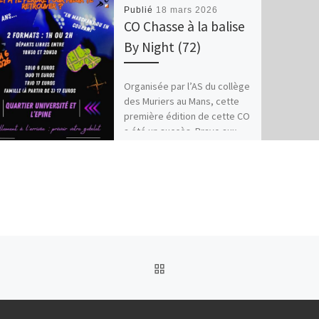
Publié
18 mars 2026
CO Chasse à la balise
By Night (72)
Organisée par l’AS du collège
des Muriers au Mans, cette
première édition de cette CO
a été un succès. Bravo aux
organisateurs. […]
RETOUR À LA LISTE DES