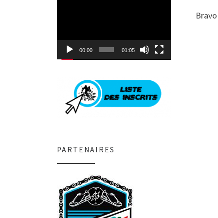
Lecteur
vidéo
Bravo 
00:00
01:05
PARTENAIRES