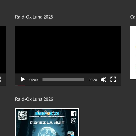
Raid-Ox Luna 2025
Ca
Lecteur
vidéo
00:00
02:20
Raid-Ox Luna 2026