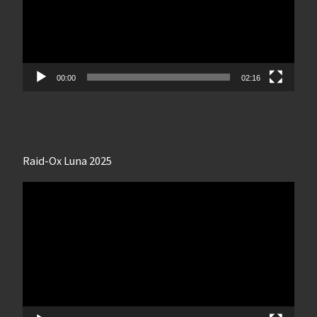
00:00
02:16
Raid-Ox Luna 2025
Lecteur
vidéo