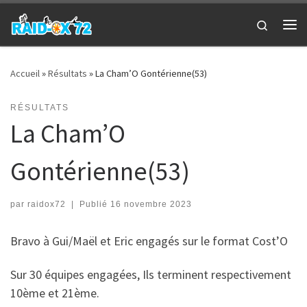
Passer au contenu
Search
Me
Accueil
»
Résultats
»
La Cham’O Gontérienne(53)
RÉSULTATS
La Cham’O
Gontérienne(53)
par
raidox72
|
Publié
16 novembre 2023
Bravo à Gui/Maël et Eric engagés sur le format Cost’O
Sur 30 équipes engagées, Ils terminent respectivement
10ème et 21ème.