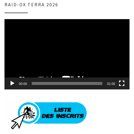
RAID-OX TERRA 2026
Lecteur
vidéo
00:00
01:05