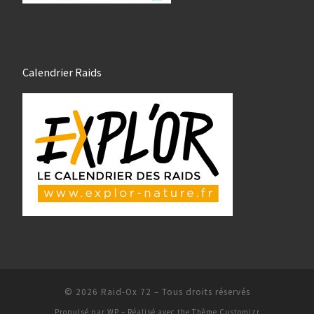
Calendrier Raids
© 2026
Raid-Ox 72
– Tous droits réservés
Propulsé par
WP
– Réalisé avec the
Thème Customizr