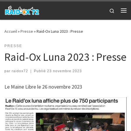
Passer au contenu
Search
Me
Accueil
»
Presse
»
Raid-Ox Luna 2023 : Presse
PRESSE
Raid-Ox Luna 2023 : Presse
par
raidox72
|
Publié
23 novembre 2023
Le Maine Libre le 26 novembre 2023