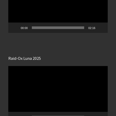
00:00
02:16
Raid-Ox Luna 2025
Lecteur
vidéo