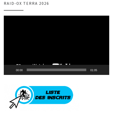
RAID-OX TERRA 2026
Lecteur
vidéo
00:00
01:05