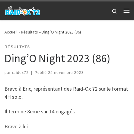
Passer au contenu
Search
Me
Accueil
»
Résultats
»
Ding’O Night 2023 (86)
RÉSULTATS
Ding’O Night 2023 (86)
par
raidox72
|
Publié
25 novembre 2023
Bravo à Eric, représentant des Raid-Ox 72 sur le format
4H solo.
Il termine 8eme sur 14 engagés.
Bravo à lui