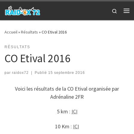
Passer au contenu
Search
Me
Accueil
»
Résultats
»
CO Etival 2016
RÉSULTATS
CO Etival 2016
par
raidox72
|
Publié
15 septembre 2016
Voici les résultats de la CO Etival organisée par
Adrénaline 2FR
5 km :
ICI
10 Km :
ICI