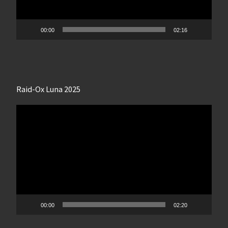
00:00
02:16
Raid-Ox Luna 2025
Lecteur
vidéo
00:00
02:20