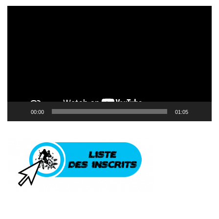
Lecteur
vidéo
00:00
01:05