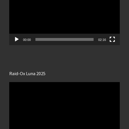
00:00
02:16
Raid-Ox Luna 2025
Lecteur
vidéo