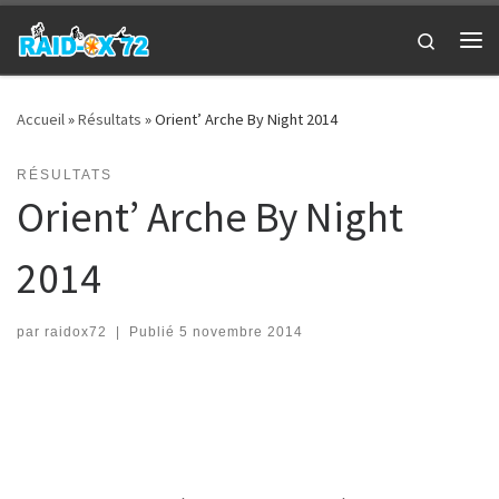
Passer au contenu
Search
Me
Accueil
»
Résultats
»
Orient’ Arche By Night 2014
RÉSULTATS
Orient’ Arche By Night
2014
par
raidox72
|
Publié
5 novembre 2014