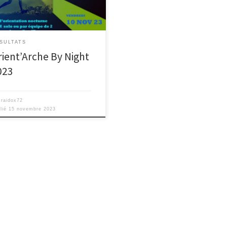
SULTATS
rient’Arche By Night
023
r
raidox72
lié
15 novembre 2023