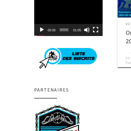
Lecteur
vidéo
RÉ
00:00
01:05
O
2
pa
Pub
PARTENAIRES