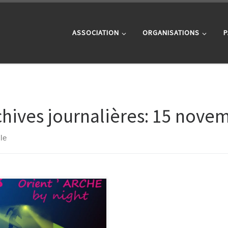
ASSOCIATION
ORGANISATIONS
P
chives journalières:
15 novem
cle