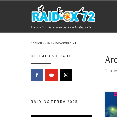
Passer au contenu
Association Sarthoise de Raid Multisports
Accueil
»
2023
»
novembre
»
15
Ar
RESEAUX SOCIAUX
1 arti
RAID-OX TERRA 2026