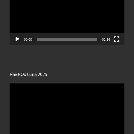
00:00
02:16
Raid-Ox Luna 2025
Lecteur
vidéo