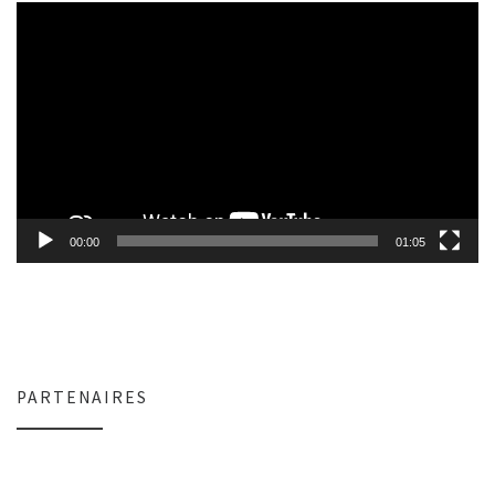
Lecteur
vidéo
00:00
01:05
PARTENAIRES