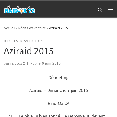
Passer au contenu
Search
Me
Accueil
»
Récits d'aventure
»
Aziraid 2015
RÉCITS D'AVENTURE
Aziraid 2015
par
raidox72
|
Publié
9 juin 2015
Débriefing
Aziraid – Dimanche 7 juin 2015
Raid-Ox CA
5h15 : Le réveil a bien sonné. Je retrouve Ju devant