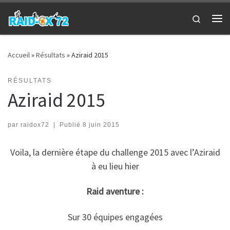
Passer au contenu
Search
Me
Accueil
»
Résultats
»
Aziraid 2015
RÉSULTATS
Aziraid 2015
par
raidox72
|
Publié
8 juin 2015
Voila, la dernière étape du challenge 2015 avec l’Aziraid
à eu lieu hier
Raid aventure :
Sur 30 équipes engagées