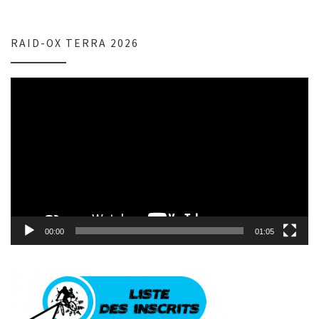
RAID-OX TERRA 2026
Lecteur
vidéo
00:00
01:05