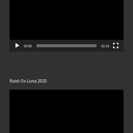
00:00
02:16
Raid-Ox Luna 2025
Lecteur
vidéo