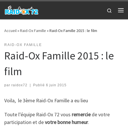
Passer au contenu
Search
Me
Accueil
»
Raid-Ox Famille
»
Raid-Ox Famille 2015 : le film
RAID-OX FAMILLE
Raid-Ox Famille 2015 : le
film
par
raidox72
|
Publié
6 juin 2015
Voila, le 3ème Raid-Ox Famille a eu lieu
Toute l’équipe Raid-Ox 72 vous
remercie
de votre
participation et de
votre bonne humeur
.