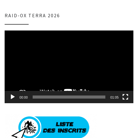
RAID-OX TERRA 2026
Lecteur
vidéo
00:00
01:05