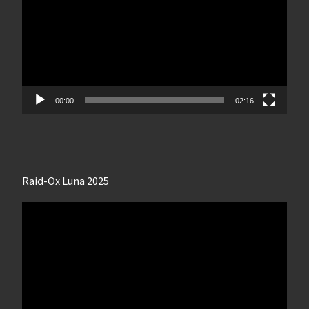
00:00
02:16
Raid-Ox Luna 2025
Lecteur
vidéo