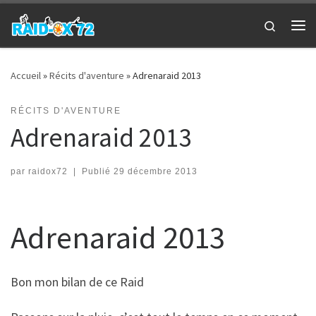
Passer au contenu
Search
Me
Accueil
»
Récits d'aventure
»
Adrenaraid 2013
RÉCITS D'AVENTURE
Adrenaraid 2013
par
raidox72
|
Publié
29 décembre 2013
Adrenaraid 2013
Bon mon bilan de ce Raid