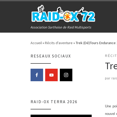
Passer au contenu
Association Sarthoise de Raid Multisports
Accueil
»
Récits d'aventure
»
Trek (Dé)Tours Endurance
RESEAUX SOCIAUX
RÉCI
Tr
par
rai
RAID-OX TERRA 2026
Une poi
nouvel 