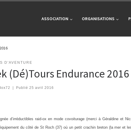
ASSOCIATION
ORGANISATIONS
P
 2016
TS D'AVENTURE
ek (Dé)Tours Endurance 2016
dox72
|
Publié
25 avril 2016
gnée d’irréductibles raid-ox en mode covoiturage (merci à Géraldine et Nic
équipement du côté de St Roch (37) où un petit crachin breton (la mer et le