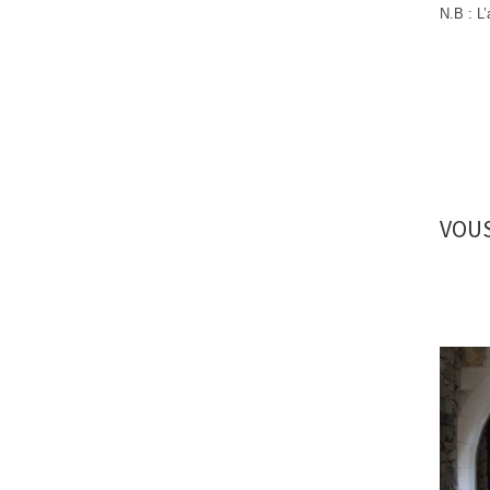
N.B : L’
VOUS