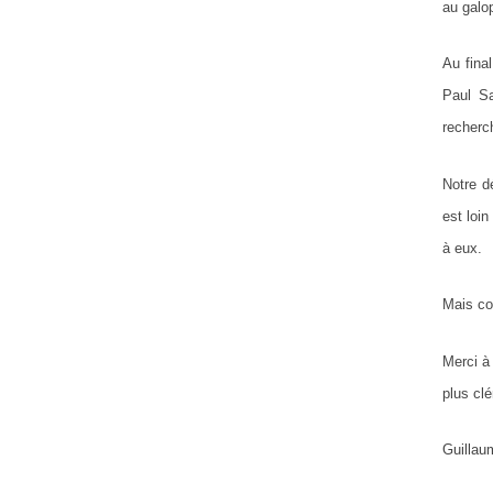
au galo
Au fina
Paul Sa
recherc
Notre d
est loi
à eux.
Mais co
Merci à 
plus clé
Guillau