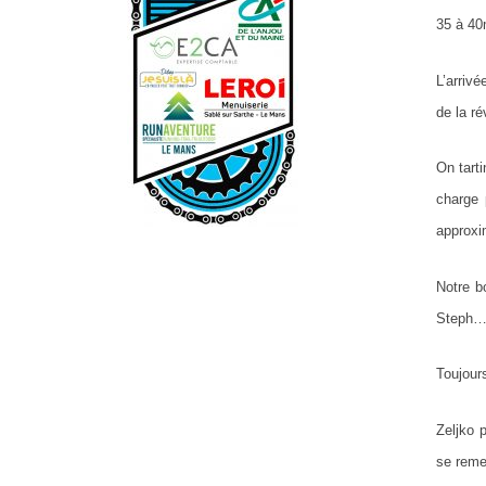
35 à 40
L’arriv
de la r
On tarti
charge 
approxi
Notre b
Steph… 
Toujours
Zeljko 
se reme