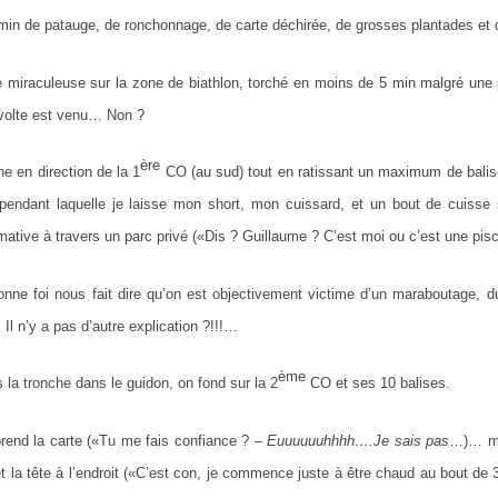
min de patauge, de ronchonnage, de carte déchirée, de grosses plantades et d
ée miraculeuse sur la zone de biathlon, torché en moins de 5 min malgré u
évolte est venu… Non ?
ère
ne en direction de la 1
CO (au sud) tout en ratissant un maximum de bali
pendant laquelle je laisse mon short, mon cuissard, et un bout de cuisse 
mative à travers un parc privé («Dis ? Guillaume ? C’est moi ou c’est une pisc
onne foi nous fait dire qu’on est objectivement victime d’un maraboutage, du
Il n’y a pas d’autre explication ?!!!…
ème
 la tronche dans le guidon, on fond sur la 2
CO et ses 10 balises.
prend la carte («Tu me fais confiance ? –
Euuuuuuhhhh….Je sais pas
…)… ma
t la tête à l’endroit («C’est con, je commence juste à être chaud au bout de 