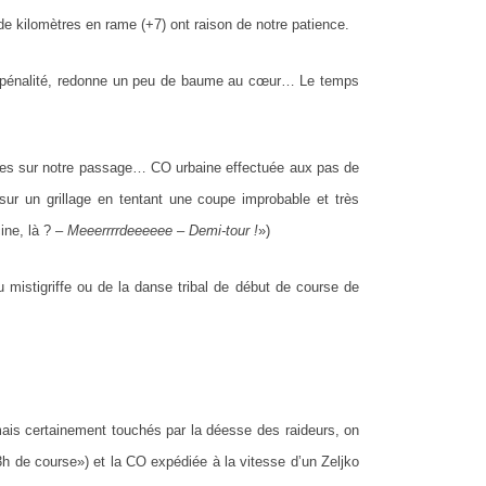
e kilomètres en rame (+7) ont raison de notre patience.
ne pénalité, redonne un peu de baume au cœur… Le temps
ses sur notre passage… CO urbaine effectuée aux pas de
sur un grillage en tentant une coupe improbable et très
ine, là ? –
Meeerrrrdeeeeee
–
Demi-tour !
»)
 mistigriffe ou de la danse tribal de début de course de
is certainement touchés par la déesse des raideurs, on
3h de course») et la CO expédiée à la vitesse d’un Zeljko