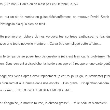
ps («Ah bon ? Parce qu’on n’est pas en Octobre, là ?»).
ce, sur un air de zumba en guise d’échauffement, on retrouve David, Steph e
ietragalla n’a qu’a bien se tenir.
tte première en dehors de nos verdoyantes contrées sarthoises, je fais équ
avec une toute nouvelle monture… Ca va être compliqué cette affaire…
s le temps de se poser trop de questions (et c’est bien ça, le problème), l’h
t un rébus servent à dispatcher la horde sauvage et à récupérer une carte géné
hage des vélos après avoir rapidement (c’est toujours ça, le problème) jete
u brouillard et à la brume dans nos esprits… Pas grave…L’inspiration viendr
oujours rien… IN FOG WITH GILBERT MONTAGNE.
er s’engraine, la montre tourne, le chrono grossit, …et le podium s’envolent.