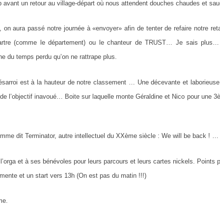
p avant un retour au village-départ où nous attendent douches chaudes et sauc
l, on aura passé notre journée à «envoyer» afin de tenter de refaire notre re
rtre (comme le département) ou le chanteur de TRUST… Je sais plus… J
he du temps perdu qu’on ne rattrape plus.
ésarroi est à la hauteur de notre classement … Une décevante et laborieus
n de l’objectif inavoué… Boite sur laquelle monte Géraldine et Nico pour un
mme dit Terminator, autre intellectuel du XXème siècle : We will be back ! … 
l’orga et à ses bénévoles pour leurs parcours et leurs cartes nickels. Points 
mente et un start vers 13h (On est pas du matin !!!)
me.