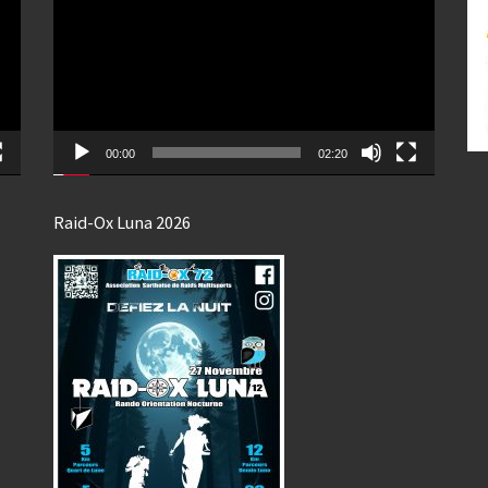
00:00
02:20
Raid-Ox Luna 2026