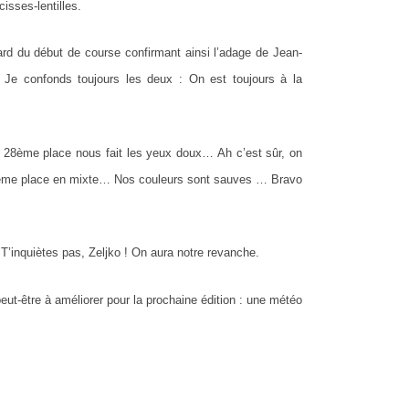
isses-lentilles.
tard du début de course confirmant ainsi l’adage de Jean-
e confonds toujours les deux : On est toujours à la
e 28ème place nous fait les yeux doux… Ah c’est sûr, on
e 3ème place en mixte… Nos couleurs sont sauves … Bravo
T’inquiètes pas, Zeljko ! On aura notre revanche.
peut-être à améliorer pour la prochaine édition : une météo