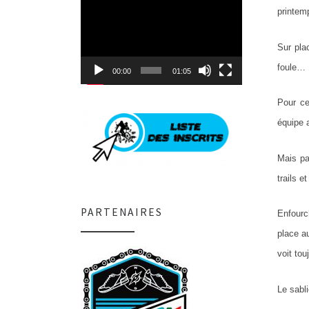
Lecteur
printem
vidéo
Sur pla
foule… P
00:00
01:05
Pour ce
équipe 
Mais pa
trails e
PARTENAIRES
Enfourc
place a
voit t
Le sabli