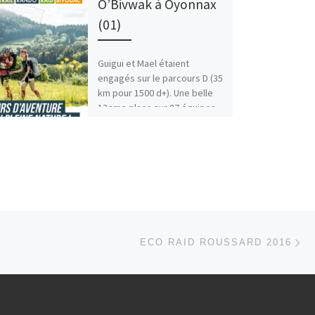
O’Bivwak à Oyonnax
(01)
Guigui et Mael étaient
engagés sur le parcours D (35
km pour 1500 d+). Une belle
13eme place sur 87 équipes
sur […]
Ar
 ARTICLES
ECO RAID ROUSSARD 2016