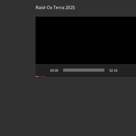
Raid-Ox Terra 2025
Lecteur
vidéo
00:00
02:16