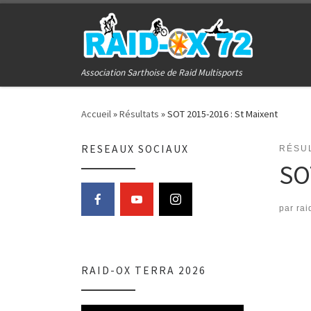
Passer au contenu
Association Sarthoise de Raid Multisports
Accueil
»
Résultats
»
SOT 2015-2016 : St Maixent
RESEAUX SOCIAUX
RÉSU
SO
par
rai
RAID-OX TERRA 2026