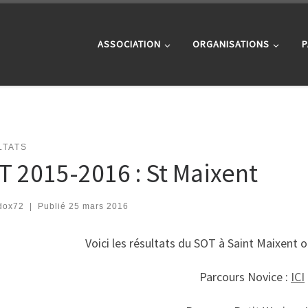
ASSOCIATION
ORGANISATIONS
P
LTATS
T 2015-2016 : St Maixent
dox72
|
Publié
25 mars 2016
Voici les résultats du SOT à Saint Maixent 
Parcours Novice :
ICI