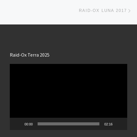
Ar
RAID-OX LUNA 2017
Raid-Ox Terra 2025
Lecteur
vidéo
00:00
02:16