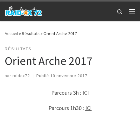
Passer au contenu
Search
Me
Accueil
»
Résultats
»
Orient Arche 2017
RÉSULTATS
Orient Arche 2017
par
raidox72
|
Publié
10 novembre 2017
Parcours 3h :
ICI
Parcours 1h30 :
ICI