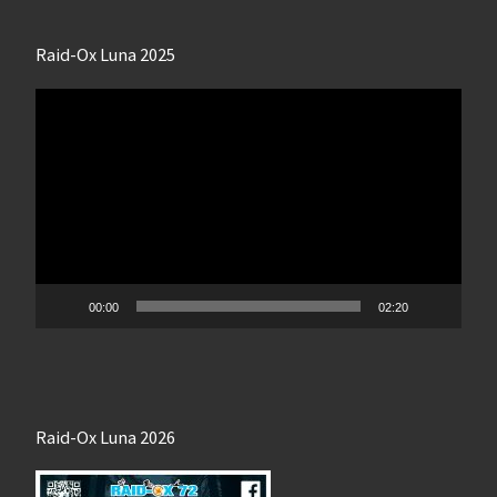
Raid-Ox Luna 2025
Lecteur
vidéo
00:00
02:20
Raid-Ox Luna 2026