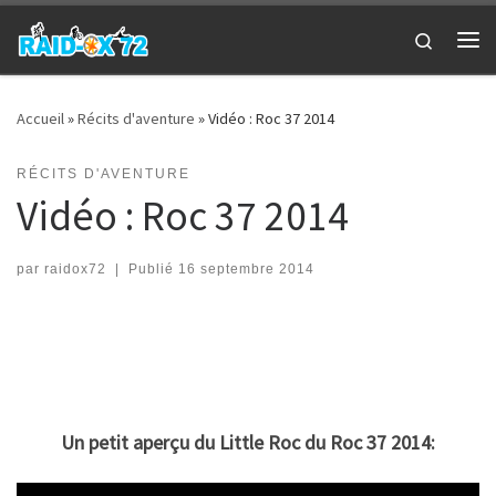
Passer au contenu
Search
Me
Accueil
»
Récits d'aventure
»
Vidéo : Roc 37 2014
RÉCITS D'AVENTURE
Vidéo : Roc 37 2014
par
raidox72
|
Publié
16 septembre 2014
Un petit aperçu du Little Roc du Roc 37 2014: