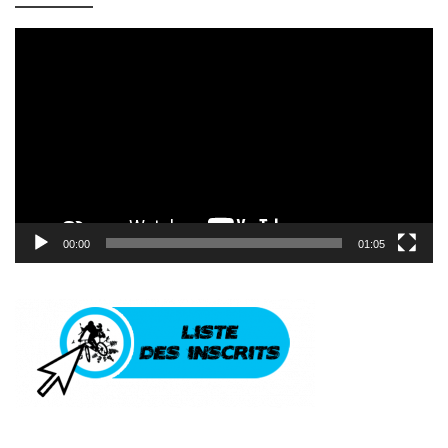
Lecteur
vidéo
00:00
01:05