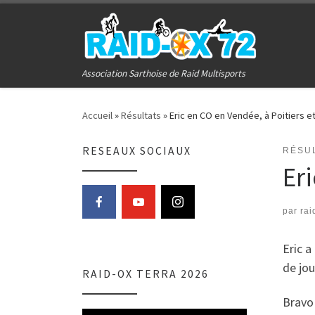
Passer au contenu
Association Sarthoise de Raid Multisports
Accueil
»
Résultats
»
Eric en CO en Vendée, à Poitiers e
RESEAUX SOCIAUX
RÉSU
Er
par
rai
Eric a
de jou
RAID-OX TERRA 2026
Bravo 