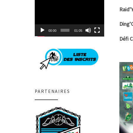
Lecteur
vidéo
Raid’Y
Ding’O
00:00
01:05
Défi 
PARTENAIRES