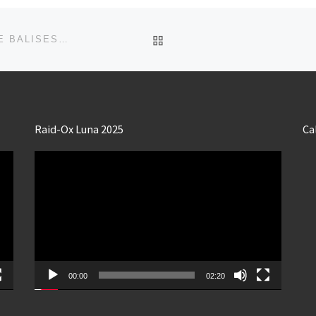
RETOUR À LA LISTE DES
7ÈME RAID-OX LUNA 2021 : PHOTOS ET NOMBRE DE BALISES TROUVÉES.
Raid-Ox Luna 2025
Ca
Lecteur
vidéo
00:00
02:20