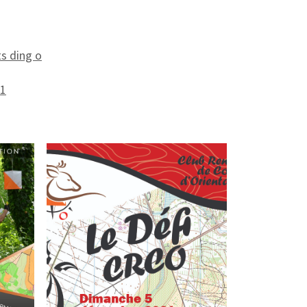
s ding o
21