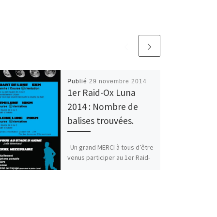
Publié
29 novembre 2014
1er Raid-Ox Luna
2014 : Nombre de
balises trouvées.
Un grand MERCI à tous d’être
venus participer au 1er Raid-
Ox Luna. Après 3 mois de
travail, le 1er Raid-Ox Luna
[…]