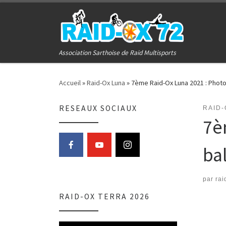
Passer au contenu
Association Sarthoise de Raid Multisports
Accueil
»
Raid-Ox Luna
»
7ème Raid-Ox Luna 2021 : Photo
RESEAUX SOCIAUX
RAID-
7è
ba
par
rai
RAID-OX TERRA 2026