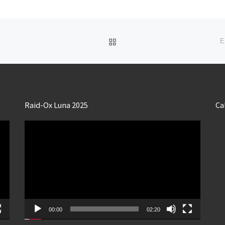
RETOUR À LA LISTE DES
E
Raid-Ox Luna 2025
Ca
Lecteur
vidéo
00:00
02:20