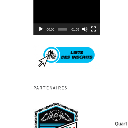
Lecteur
vidéo
00:00
01:05
PARTENAIRES
Quart 