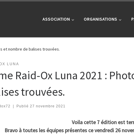
ASSOCIATION
ORGANISATIONS
P
s et nombre de balises trouvées.
OX LUNA
me Raid-Ox Luna 2021 : Phot
lises trouvées.
dox72
|
Publié
27 novembre 2021
Voila cette 7 édition est te
Bravo à toutes les équipes présentes ce vendredi 26 novem