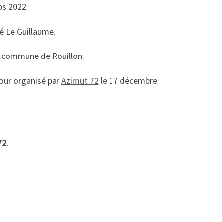
ps 2022
lé Le Guillaume.
a commune de Rouillon.
Tour organisé par
Azimut 72
le 17 décembre
72.