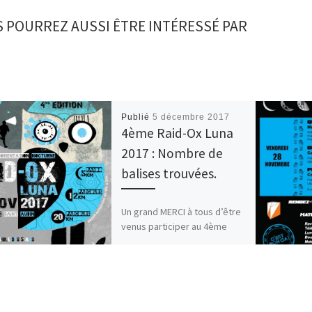
 POURREZ AUSSI ÊTRE INTÉRESSÉ PAR
Publié
5 décembre 2017
4ème Raid-Ox Luna
2017 : Nombre de
balises trouvées.
Un grand MERCI à tous d’être
venus participer au 4ème
Raid-Ox Luna qui avait lieu sur
la commune de la Chapelle
Saint […]