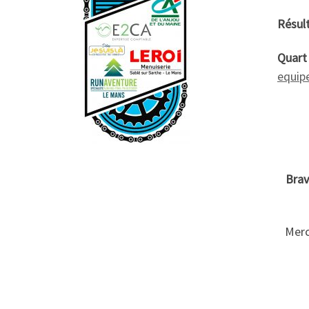
Résult
Quart 
equip
Brav
Merc