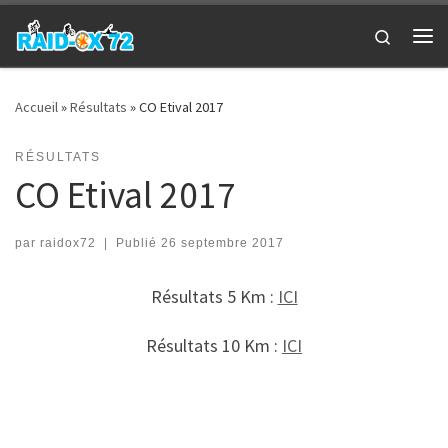
Passer au contenu
Search
Me
Accueil
»
Résultats
»
CO Etival 2017
RÉSULTATS
CO Etival 2017
par
raidox72
|
Publié
26 septembre 2017
Résultats 5 Km :
ICI
Résultats 10 Km :
ICI