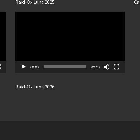
Raid-Ox Luna 2025
Ca
Lecteur
vidéo
00:00
02:20
Raid-Ox Luna 2026