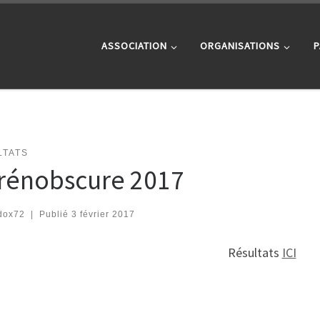
ASSOCIATION
ORGANISATIONS
P
LTATS
rénobscure 2017
dox72
|
Publié
3 février 2017
Résultats
ICI