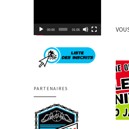
Lecteur
vidéo
VOUS
00:00
01:05
PARTENAIRES