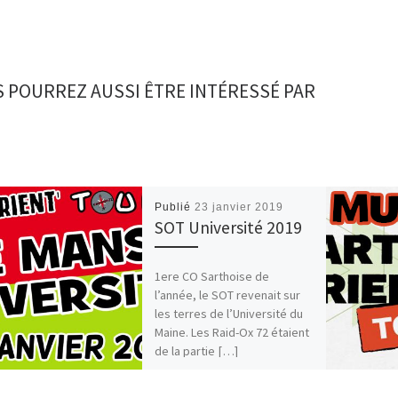
 POURREZ AUSSI ÊTRE INTÉRESSÉ PAR
Publié
23 janvier 2019
SOT Université 2019
1ere CO Sarthoise de
l’année, le SOT revenait sur
les terres de l’Université du
Maine. Les Raid-Ox 72 étaient
de la partie […]