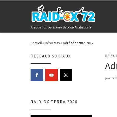
Passer au contenu
Association Sarthoise de Raid Multisports
Accueil
»
Résultats
»
Adrénobscure 2017
RESEAUX SOCIAUX
RÉSU
Ad
par
rai
RAID-OX TERRA 2026