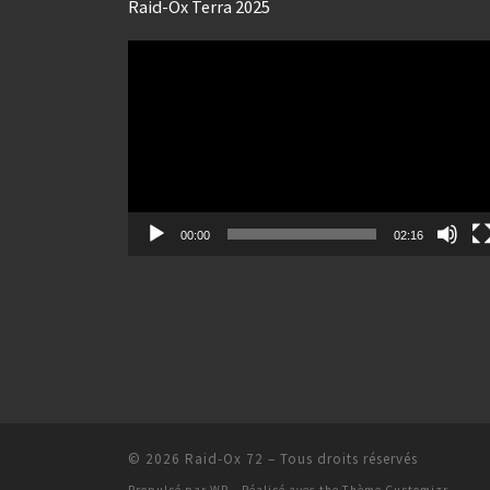
Raid-Ox Terra 2025
Lecteur
vidéo
00:00
02:16
© 2026
Raid-Ox 72
– Tous droits réservés
Propulsé par
WP
– Réalisé avec the
Thème Customizr