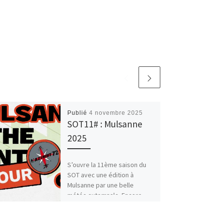
Publié
4 novembre 2025
SOT11# : Mulsanne
2025
S’ouvre la 11ème saison du
SOT avec une édition à
Mulsanne par une belle
météo automnale. Encore
une fois, merci aux orgas […]