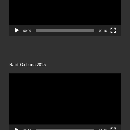
00:00
02:16
Raid-Ox Luna 2025
Lecteur
vidéo