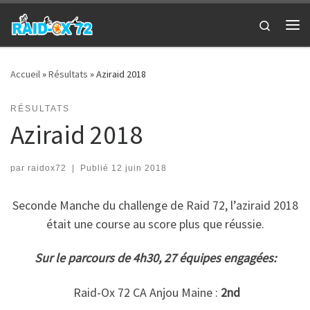
Passer au contenu
Search
Me
Accueil
»
Résultats
»
Aziraid 2018
RÉSULTATS
Aziraid 2018
par
raidox72
|
Publié
12 juin 2018
Seconde Manche du challenge de Raid 72, l’aziraid 2018
était une course au score plus que réussie.
Sur le parcours de 4h30, 27 équipes engagées:
Raid-Ox 72 CA Anjou Maine :
2nd