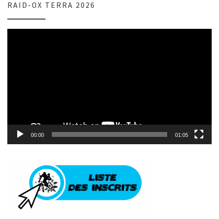
RAID-OX TERRA 2026
Lecteur
vidéo
00:00
01:05