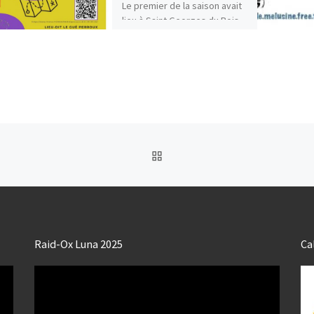
Le premier de la saison avait
lieu à Saint Georges du Bois
Sur 42 équipes […]
RETOUR À LA LISTE DES
Raid-Ox Luna 2025
Ca
Lecteur
vidéo