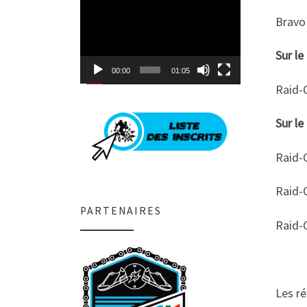
Lecteur
vidéo
Bravo 
Sur l
00:00
01:05
Raid-O
Sur l
Raid-
Raid-
PARTENAIRES
Raid-
Les ré