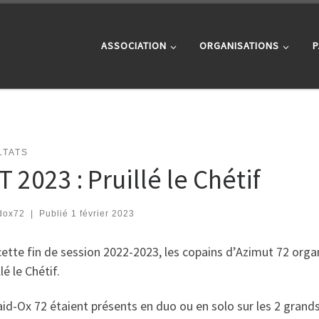
ASSOCIATION
ORGANISATIONS
P
LTATS
 2023 : Pruillé le Chétif
dox72
|
Publié
1 février 2023
ette fin de session 2022-2023, les copains d’Azimut 72 org
lé le Chétif.
id-Ox 72 étaient présents en duo ou en solo sur les 2 grand