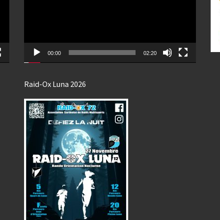
00:00
02:20
Raid-Ox Luna 2026