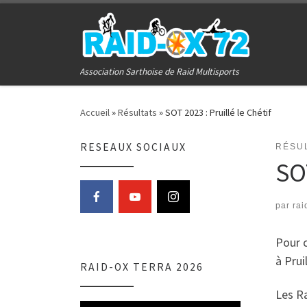
Passer au contenu
Association Sarthoise de Raid Multisports
Accueil
»
Résultats
»
SOT 2023 : Pruillé le Chétif
RESEAUX SOCIAUX
RÉSU
SOT
par
rai
Pour c
à Pruil
RAID-OX TERRA 2026
Les Ra