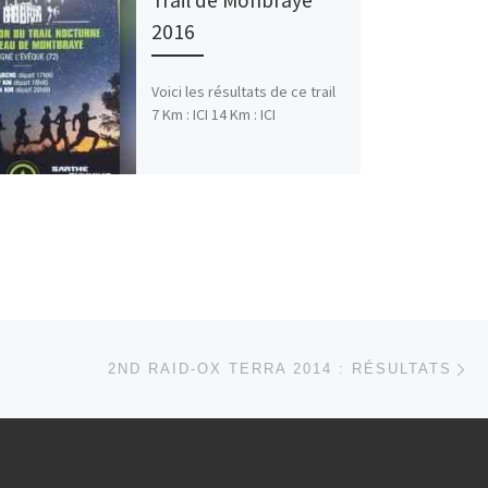
2016
Voici les résultats de ce trail
7 Km : ICI 14 Km : ICI
Ar
 ARTICLES
2ND RAID-OX TERRA 2014 : RÉSULTATS