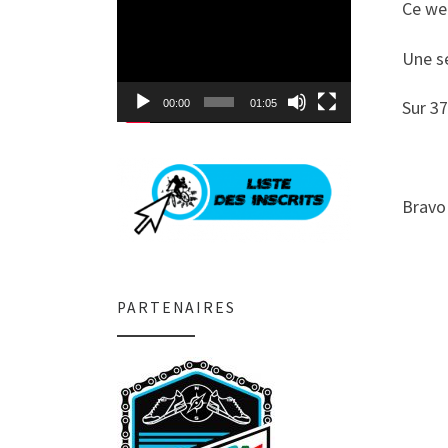
Lecteur
Ce wee
vidéo
Une s
Sur 3
00:00
01:05
Bravo 
PARTENAIRES