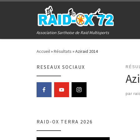
Passer au contenu
Association Sarthoise de Raid Multisports
Accueil
»
Résultats
»
Aziraid 2014
RESEAUX SOCIAUX
RÉSU
Az
par
rai
RAID-OX TERRA 2026