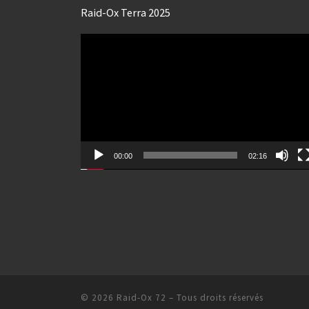
Raid-Ox Terra 2025
Lecteur
vidéo
00:00
02:16
© 2026
Raid-Ox 72
– Tous droits réservés