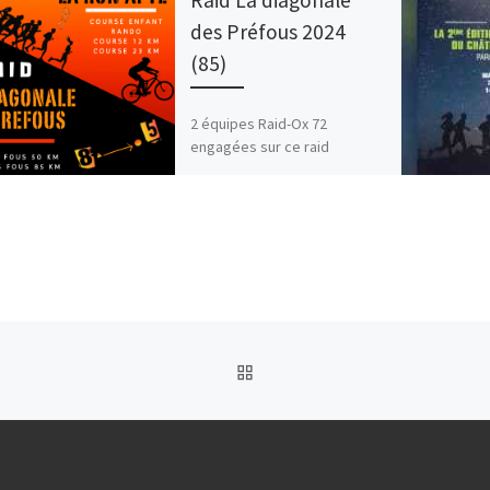
des Préfous 2024
(85)
2 équipes Raid-Ox 72
engagées sur ce raid
Vendéen de début
d’Automne. Un super
parcours, des épreuves
rythmées et variées et avec
[…]
RETOUR À LA LISTE DES