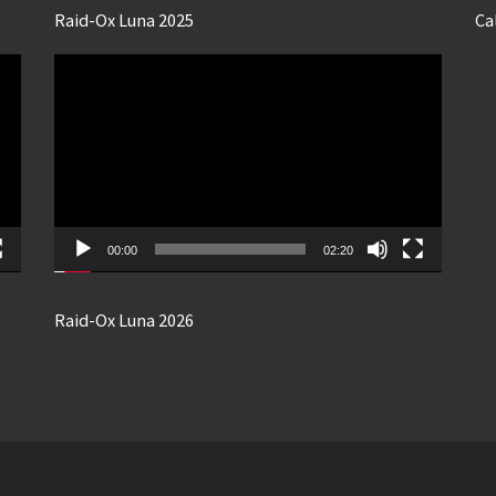
Raid-Ox Luna 2025
Ca
Lecteur
vidéo
00:00
02:20
Raid-Ox Luna 2026