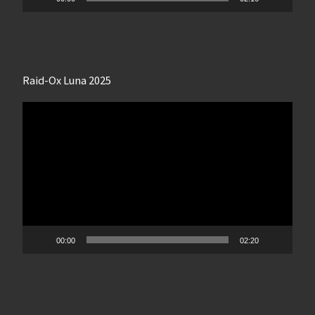
Raid-Ox Luna 2025
Lecteur
vidéo
00:00
02:20