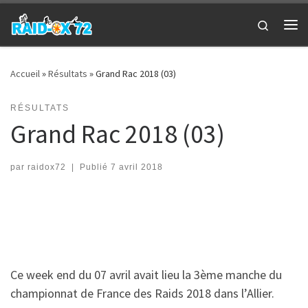
Passer au contenu
Search
Me
Accueil
»
Résultats
»
Grand Rac 2018 (03)
RÉSULTATS
Grand Rac 2018 (03)
par
raidox72
|
Publié
7 avril 2018
Ce week end du 07 avril avait lieu la 3ème manche du
championnat de France des Raids 2018 dans l’Allier.