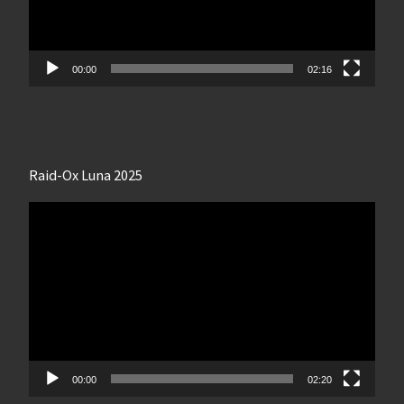
00:00
02:16
Raid-Ox Luna 2025
Lecteur
vidéo
00:00
02:20