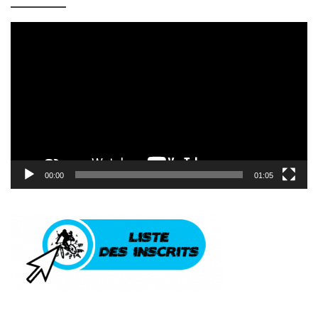
Lecteur
vidéo
00:00
01:05