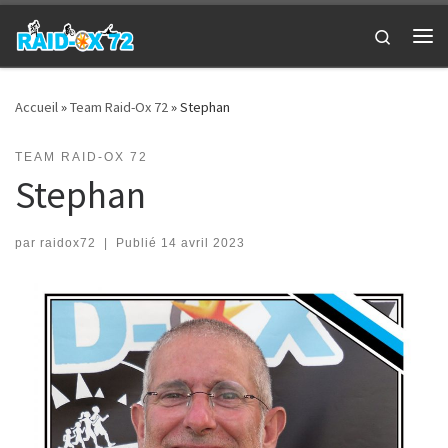
Passer au contenu
Search
Me
Accueil
»
Team Raid-Ox 72
»
Stephan
TEAM RAID-OX 72
Stephan
par
raidox72
|
Publié
14 avril 2023