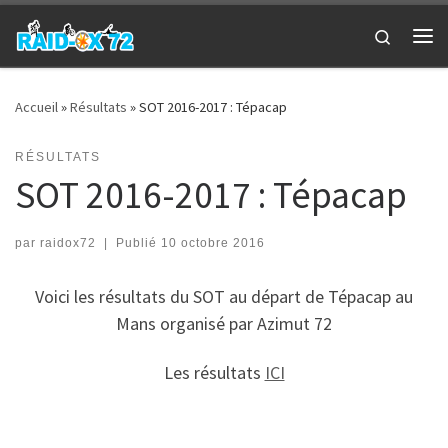
Passer au contenu
Search
Me
Accueil
»
Résultats
»
SOT 2016-2017 : Tépacap
RÉSULTATS
SOT 2016-2017 : Tépacap
par
raidox72
|
Publié
10 octobre 2016
Voici les résultats du SOT au départ de Tépacap au
Mans organisé par Azimut 72
Les résultats
ICI