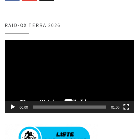
RAID-OX TERRA 2026
Lecteur
vidéo
00:00
01:05