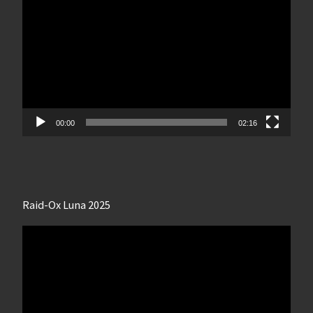
vidéo
00:00
02:16
Raid-Ox Luna 2025
Lecteur
vidéo