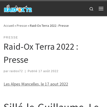
Passer au contenu
Search
Me
Accueil
»
Presse
»
Raid-Ox Terra 2022 : Presse
PRESSE
Raid-Ox Terra 2022 :
Presse
par
raidox72
|
Publié
17 août 2022
Les Alpes Mancelles, le 17 aout 2022
Sillé-le-Guillaume. Le