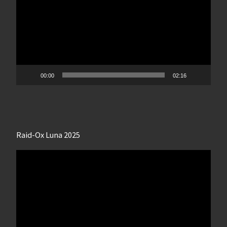
00:00
02:16
Raid-Ox Luna 2025
Lecteur
vidéo