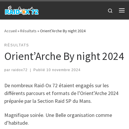
Passer au contenu
Search
Me
Accueil
»
Résultats
»
Orient’Arche By night 2024
RÉSULTATS
Orient’Arche By night 2024
par
raidox72
|
Publié
10 novembre 2024
De nombreux Raid-Ox 72 étaient engagés sur les
différents parcours et formats de l’Orient’Arche 2024
préparée par la Section Raid SP du Mans.
Magnifique soirée. Une Belle organisation comme
d’habitude.