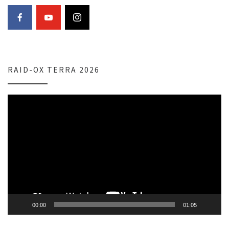
RAID-OX TERRA 2026
Lecteur
vidéo
00:00
01:05