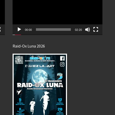
00:00
02:20
Raid-Ox Luna 2026