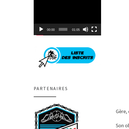
Lecteur
vidéo
00:00
01:05
PARTENAIRES
Gère, 
Son o