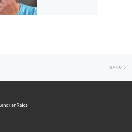
Ar
 ARTICLES
MANU
lendrier Raids