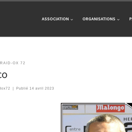
ASSOCIATION
ORGANISATIONS
P
RAID-OX 72
co
dox72
|
Publié
14 avril 2023