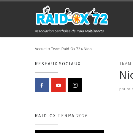
Passer au contenu
Association Sarthoise de Raid Multisports
Accueil
»
Team Raid-Ox 72
»
Nico
RESEAUX SOCIAUX
TEAM 
Ni
par
rai
RAID-OX TERRA 2026