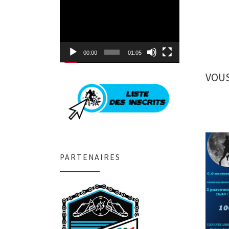
Lecteur
vidéo
00:00
01:05
VOUS
PARTENAIRES