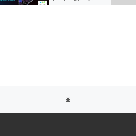
formats de l’Orient’Arche
2024 préparée par la Section
Raid SP du […]
RETOUR À LA LISTE DES