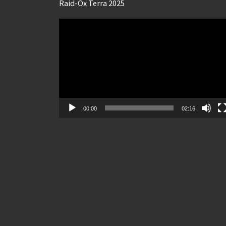
Raid-Ox Terra 2025
Lecteur
vidéo
00:00
02:16