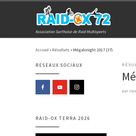
Passer au contenu
Association Sarthoise de Raid Multisports
Accueil
»
Résultats
»
Mégalonight 2017 (37)
RESEAUX SOCIAUX
RÉSU
Mé
par
rai
RAID-OX TERRA 2026