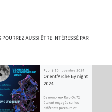
 POURREZ AUSSI ÊTRE INTÉRESSÉ PAR
Publié
10 novembre 2024
Orient’Arche By night
2024
De nombreux Raid-Ox 72
étaient engagés sur les
différents parcours et