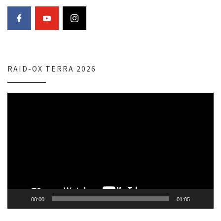
RAID-OX TERRA 2026
Lecteur
vidéo
00:00
01:05