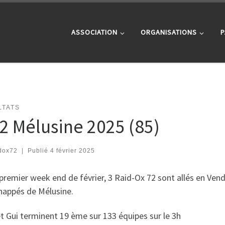
ASSOCIATION
ORGANISATIONS
P
LTATS
2 Mélusine 2025 (85)
dox72
|
Publié
4 février 2025
premier week end de février, 3 Raid-Ox 72 sont allés en Vend
chappés de Mélusine.
t Gui terminent 19 ème sur 133 équipes sur le 3h