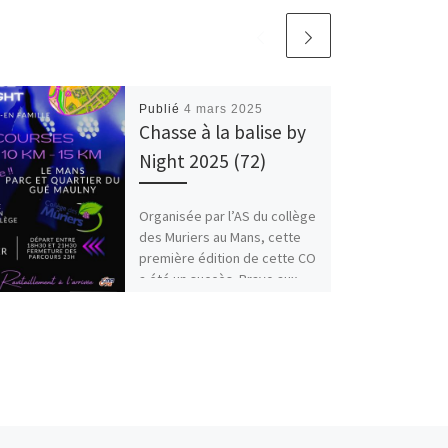
Publié
4 mars 2025
Chasse à la balise by
Night 2025 (72)
Organisée par l’AS du collège
des Muriers au Mans, cette
première édition de cette CO
a été un succès. Bravo aux
organisateurs. […]