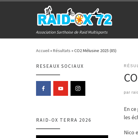
Passer au contenu
Association Sarthoise de Raid Multisports
Accueil
»
Résultats
»
CO2 Mélusine 2025 (85)
RESEAUX SOCIAUX
RÉSU
CO
par
rai
En ce 
les é
RAID-OX TERRA 2026
Nico e