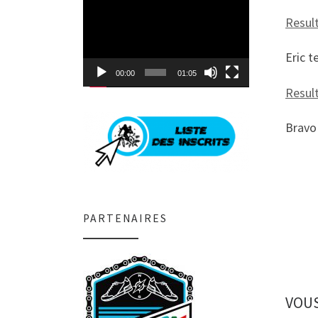
Lecteur
vidéo
Resul
Eric t
00:00
01:05
Resul
Bravo 
PARTENAIRES
VOUS