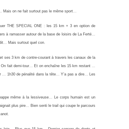
… Mais on ne fait surtout pas le même sport…
ttaquer THE SPECIAL ONE : les 15 km + 3 en option de
s à ramasser autour de la base de loisirs de La Ferté…
it… Mais surtout quel con.
et ses 3 km de contre-courant à travers les canaux de la
 On fait demi-tour… Et on enchaîne les 15 km restant …
r … 1h30 de pénalité dans la tête… Y’a pas a dire… Les
échappe même à la lessiveuse… Le corps humain est un
it plus pire… Bien senti le trail qui coupe le parcours
canot.
s loin… Plus que 15 km… Dernier serrage de dents et