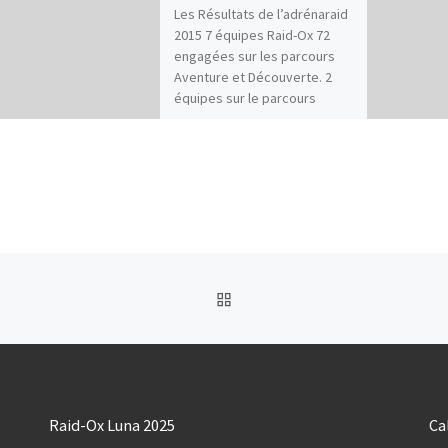
Les Résultats de l’adrénaraid
2015 7 équipes Raid-Ox 72
engagées sur les parcours
Aventure et Découverte. 2
équipes sur le parcours
famille. […]
RETOUR À LA LISTE DES
Raid-Ox Luna 2025
Ca