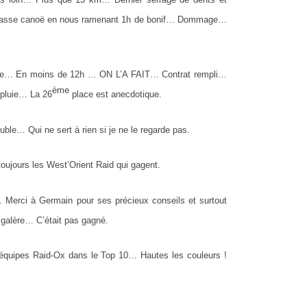
 impasse canoë en nous ramenant 1h de bonif… Dommage…
nchie… En moins de 12h … ON L’A FAIT… Contrat rempli…
ème
luie… La 26
place est anecdotique.
uble… Qui ne sert à rien si je ne le regarde pas.
oujours les West’Orient Raid qui gagent.
 Merci à Germain pour ses précieux conseils et surtout
 galère… C’était pas gagné.
équipes Raid-Ox dans le Top 10… Hautes les couleurs !