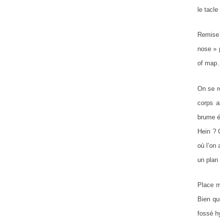
le tacle
Remise 
nose » 
of map…
On se r
corps a
brume é
Hein ? 
où l’on
un plan
Place m
Bien qu
fossé h