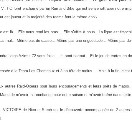
e VTT’O forêt enchaîné par un Run and Bike qui est sensé rattraper notre
eur est joueur et la majorité des teams font le même choix.
le est là… Elle nous tend les bras… Elle s’offre à nous…La ligne est fra
as mal… Même pas de casse… Même pas une engueulade… Même pas de p
ndra l’orga Azimut 72 sans faille… Ils sont partout …Et le jeu de cartes en do
pensée à la Team Les Chameaux et à sa tête de radius … Mais à la fin, c’est t
ux autres Raid-Oxeurs pour leurs encouragements et leurs prêts de matos…
anu de m’avoir fait confiance pour cette saison et m’avoir traîné dans cette
 : VICTOIRE de Nico et Steph sur le découverte accompagnée de 2 autres 
!