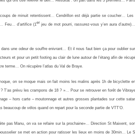
pes qui ont osé relever le défi… Résultat : on part dans les 5 premiers… Parfa
coups de minuit retentissent… Cendrillon est déjà partie se coucher… Les
er
… Feu… d’artifice (1
jeu de mot pourri, rassurez-vous y’en aura d’autre)
t dans une odeur de souffre enivrant… Et il nous faut bien ça pour oublier su
cteurs et pour un petit footing au clair de lune autour de l’étang afin de réc
tre terme… On récupère l’atlas du Val de Braye.
oque, on se moque mais on fait moins les malins après 1h de bicyclette en
? T’as prévu les crampons de 18 ? »… Pour se retrouver en forêt de Vibraye
inage – hors carte – moutonnage et autres grosses plantades sur cette sa
as beaucoup de vélos quand on repart pour la seconde partie de VTT’O.
iète pas Manu, on va se refaire sur la prochaine»… Direction St Maixent, so
bousselier se met en action pour ratisser les lieux en moins de 30min… 