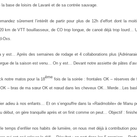
e la base de loisirs de Lavaré et de sa contrée sauvage.
mandez sûrement l’intérêt de partir pour plus de 12h d’effort dont la moi
20 km de VTT bouillasseux, de CO trop longue, de canoë déjà trop lourd… U
d-Oxs.
 y est… Après des semaines de rodage et 4 collaborations plus (Adrénaraid
’orgue de la saison est venu… On y est… Devant notre assiette de pâtes d’av
ème
k notre matos pour la 18
fois de la soirée : frontales OK – réserves d
 OK – bras de ma sœur OK et nœud dans les cheveux OK…Merde…Les baskets
ier adieu à nos enfants… Et on s’engouffre dans la «Raidmobile» de Manu pou
u début, on gère tranquille après et on finit comme on peut… Objectif : finisher
le temps d’enfiler nos habits de lumière, on nous met déjà à contribution pour