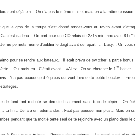
ders sont déjà loin… On n’a pas le même maillot mais on a la même passion
 que le gros de la troupe s’est donné rendez-vous au ravito avant d’a
a c’est cadeau… On part pour une CO relais de 2×15 min max avec 8 boîtier
e me permets même d’oublier le doigt avant de repartir … Easy… On vous d
mémo pour se rendre aux bateaux… Il était prévu de switcher la partie bonus 
er
Verte… Oui mais ça…C’était avant… «Allez ! On va chercher le 1
boitier…
vis…Y’a pas beaucoup d équipes qui vont faire cette petite boucle»… Erreu
-stratèges.
ve de fond tant redouté se déroule finalement sans trop de pépin… On 
… Enfin… De là à en redemander… Faut pas pousser non plus… Mais on craigna
jambes pendant que ta moitié tente seul de te rejoindre avec un piano dans le 
ge à Sceaux sur Huisne… Reprise des montures… Le graal n’est plus trè