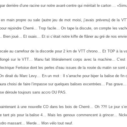
 par derrière d’une racine sur notre avant-centre qui méritait le carton … «Sim
en main propre ou sale (autre jeu de mot moisi, j’avais prévenu) de la VTT’O
pour rejoindre Cherré… Trop facile… On tape la discute, on compte les vache
 Bien joué… Et ouais… Et si c’était notre kiffe de flâner au gré de nos envi
ecale au carrefour de la discorde pour 2 km de VTT chrono… Et TOP à la vach
llongé sur le VTT… Manu fait littéralement corps avec la machine… C’est 
lectrique Fertoise dont les perles d’eau issues de la rosée du matin se s
On dirait du Marc Levy… En un mot : Il s’arrache pour biper la balise de fin 
 aura choisi de faire l’impasse sur quelques balises excentrées… Pas grave…
 se déroule toujours sans accro OU PAS.
aintenant à une nouvelle CO dans les bois de Cherré… Oh ??!! Le jour s’e
e tant pis pour la balise 4… Mais les genoux commencent à grincer… Nicke
ydro massant… Merde… Mon vélo tout neuf.