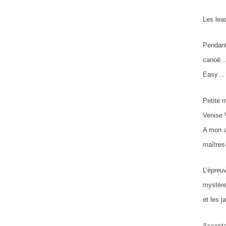
Les lea
Pendant
canoë…C
Easy… J
Petite 
Venise 
A mon a
maîtres
L’épreu
mystère
et les 
Accosta