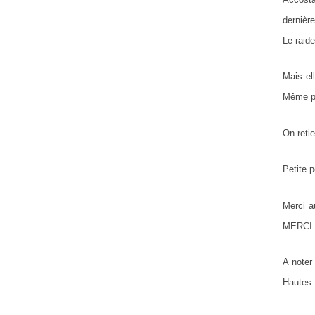
dernièr
Le raid
Mais el
Même p
On retie
Petite 
Merci a
MERCI M
A noter
Hautes 