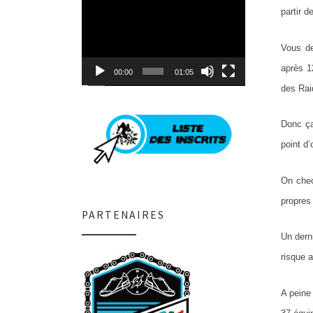
Lecteur
partir d
vidéo
Vous de
après 1
00:00
01:05
des Rai
Donc ça
point d
On chec
propres
PARTENAIRES
Un dern
risque a
A peine 