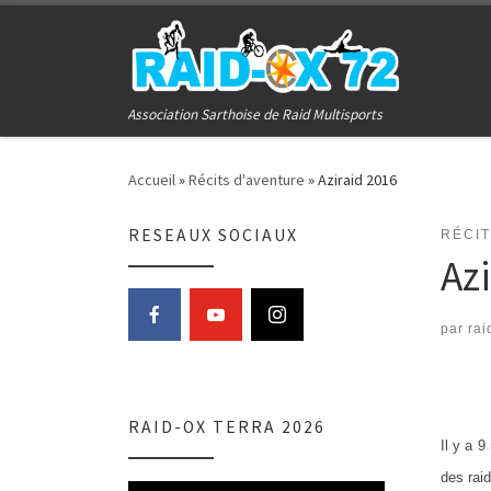
Passer au contenu
Association Sarthoise de Raid Multisports
Accueil
»
Récits d'aventure
»
Aziraid 2016
RESEAUX SOCIAUX
RÉCI
Az
par
rai
RAID-OX TERRA 2026
Il y a 
des rai