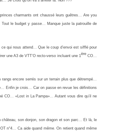
it… Je crois qu’on va s’arrêter là. Non ???
 princes charmants ont chaussé leurs guêtres… Are you
… Tout le budget y passe… Manque juste la patrouille de
r ce qui nous attend… Que le coup d’envoi est sifflé pour
ère
upérer une A3 de VTT’O recto-verso incluant une 1
CO…
 rangs encore serrés sur un terrain plus que détrempé…
… Enfin je crois… Car on passe en revue les définitions
tané CO… «Lost in La Pampa»… Autant vous dire qu’il ne
n château, son donjon, son dragon et son parc… Et là, le
Le SOT n°4… Ca aide quand même. On retient quand même