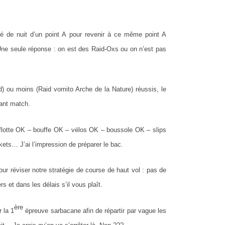
tié de nuit d’un point A pour revenir à ce même point A
ne seule réponse : on est des Raid-Oxs ou on n’est pas
) ou moins (Raid vomito Arche de la Nature) réussis, le
ant match.
e flotte OK – bouffe OK – vélos OK – boussole OK – slips
… J’ai l’impression de préparer le bac.
r réviser notre stratégie de course de haut vol : pas de
s et dans les délais s’il vous plaît.
ère
 la 1
épreuve sarbacane afin de répartir par vague les