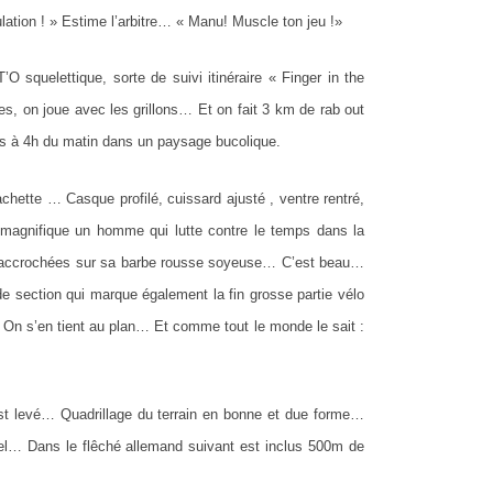
ulation ! » Estime l’arbitre… « Manu! Muscle ton jeu !»
 squelettique, sorte de suivi itinéraire « Finger in the
s, on joue avec les grillons… Et on fait 3 km de rab out
es à 4h du matin dans un paysage bucolique.
ette … Casque profilé, cuissard ajusté , ventre rentré,
magnifique un homme qui lutte contre le temps dans la
ont accrochées sur sa barbe rousse soyeuse… C’est beau…
de section qui marque également la fin grosse partie vélo
 On s’en tient au plan… Et comme tout le monde le sait :
st levé… Quadrillage du terrain en bonne et due forme…
l… Dans le flêché allemand suivant est inclus 500m de