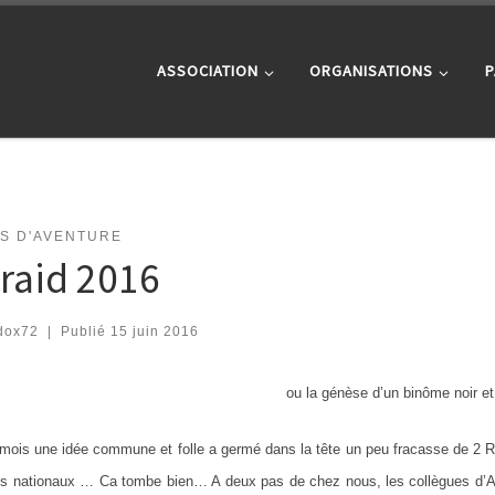
ASSOCIATION
ORGANISATIONS
P
TS D'AVENTURE
iraid 2016
dox72
|
Publié
15 juin 2016
ou la génèse d’un binôme noir et
9 mois une idée commune et folle a germé dans la tête un peu fracasse de 2 R
ds nationaux … Ca tombe bien… A deux pas de chez nous, les collègues d’A