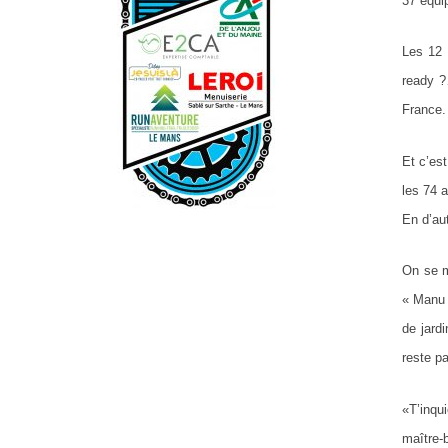
37 équi
Les 12 
ready ?
France.
Et c’es
les 74 a
En d’au
On se m
« Manu 
de jard
reste p
«T’inqu
maître-