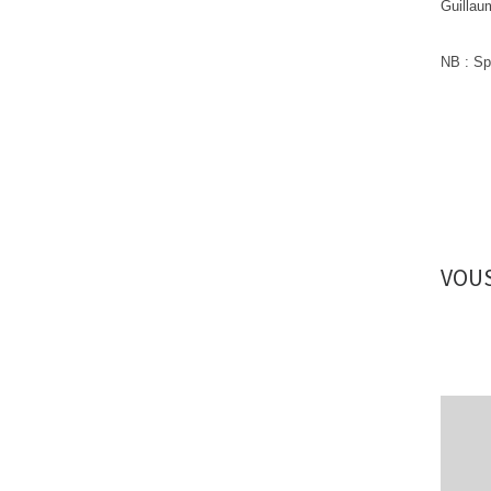
Guillau
NB : Sp
VOUS