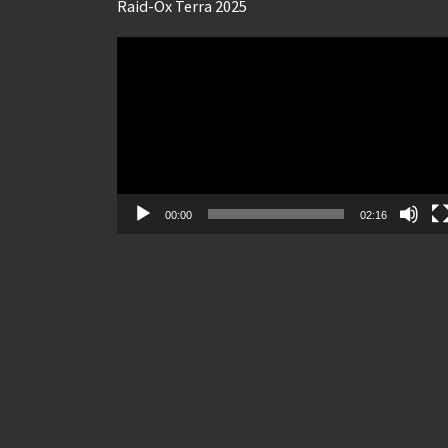
Raid-Ox Terra 2025
Lecteur
vidéo
00:00
02:16