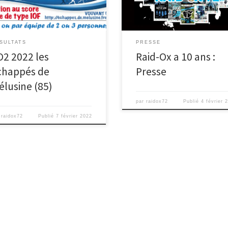
Mancelles ICI
ée sur […]
SULTATS
PRESSE
O2 2022 les
Raid-Ox a 10 ans :
chappés de
Presse
élusine (85)
par
raidox72
Publié
4 février 
r
raidox72
Publié
7 février 2022