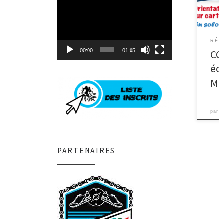
Lecteur
Vend
vidéo
RÉ
00:00
01:05
C
é
M
pa
PARTENAIRES