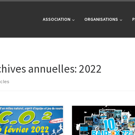
ASSOCIATION
ORGANISATIONS
P
chives annuelles:
2022
icles
 février, 3 raid-Ox 72 étaient
Le Maine libre, le 04 février 2022
gés sur cette rando orientation
Ouest France, le 17 février Les Al
 la forêt de Vouvant-Mervent en