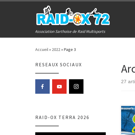
Passer au contenu
Association Sarthoise de Raid Multisports
Accueil
»
2022
»
Page 3
Ar
RESEAUX SOCIAUX
27 art
RAID-OX TERRA 2026
Le 06
enga
dans