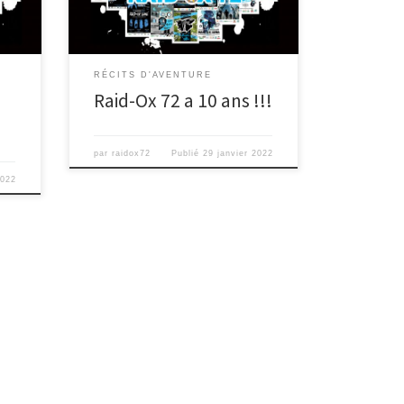
[…]
RÉCITS D'AVENTURE
Raid-Ox 72 a 10 ans !!!
par
raidox72
Publié
29 janvier 2022
2022