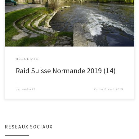
1er Raid Officiel de la saison 2019 pour la Team Raid-Ox 72 était
présente sur les 2 formats sportifs (6h […]
RÉSULTATS
Raid Suisse Normande 2019 (14)
par
raidox72
Publié
8 avril 2019
RESEAUX SOCIAUX