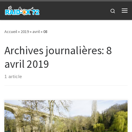
Passer au contenu
Search
Me
Accueil
»
2019
»
avril
»
08
Archives journalières:
8
avril 2019
1 article