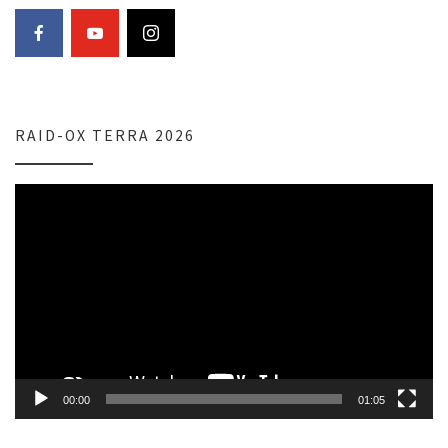
RAID-OX TERRA 2026
Lecteur
vidéo
00:00
01:05