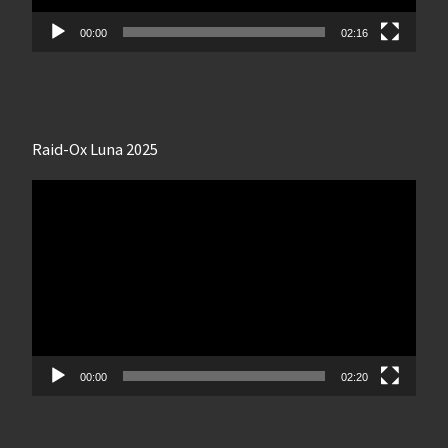
00:00
02:16
Raid-Ox Luna 2025
Lecteur
vidéo
00:00
02:20