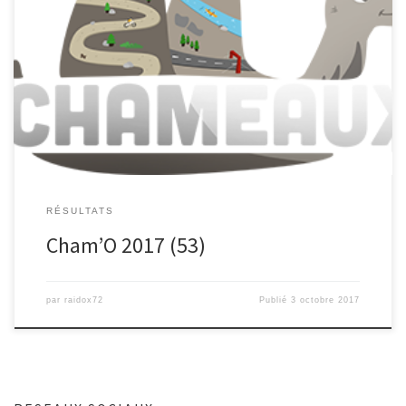
Résultats 3 h : ICI
RÉSULTATS
Cham’O 2017 (53)
par
raidox72
Publié
3 octobre 2017