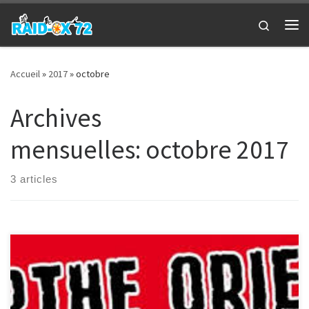
Passer au contenu
Search
Me
Accueil
»
2017
»
octobre
Archives
mensuelles:
octobre 2017
3 articles