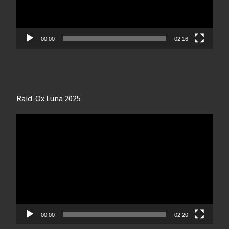
00:00
02:16
Raid-Ox Luna 2025
Lecteur
vidéo
00:00
02:20