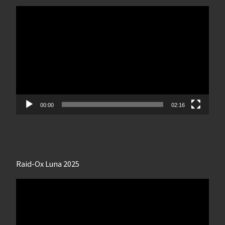
Lecteur
vidéo
00:00
02:16
Raid-Ox Luna 2025
Lecteur
vidéo