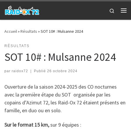
Passer au contenu
Search
Me
Accueil
»
Résultats
»
SOT 10# : Mulsanne 2024
RÉSULTATS
SOT 10# : Mulsanne 2024
par
raidox72
|
Publié
26 octobre 2024
Ouverture de la saison 2024-2025 des CO nocturnes
avec la première étape du SOT organisée par les
copains d’Azimut 72, les Raid-Ox 72 étaient présents en
famille, en duo ou en solo.
Sur le format 15 km,
sur 9 équipes :