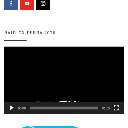
RAID-OX TERRA 2026
Lecteur
vidéo
00:00
01:05