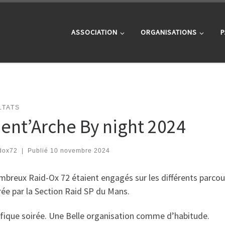
ASSOCIATION
ORGANISATIONS
P
LTATS
ient’Arche By night 2024
dox72
|
Publié
10 novembre 2024
breux Raid-Ox 72 étaient engagés sur les différents parcou
ée par la Section Raid SP du Mans.
fique soirée. Une Belle organisation comme d’habitude.