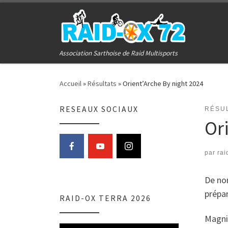
Passer au contenu
Association Sarthoise de Raid Multisports
Accueil
»
Résultats
»
Orient’Arche By night 2024
RESEAUX SOCIAUX
RÉSU
Or
par
rai
De nom
prépar
RAID-OX TERRA 2026
Magni