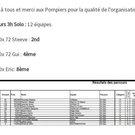
à tous et merci aux Pompiers pour la qualité de l’organisati
rs 3h Solo :
12 équipes
Ox 72 Steeve :
2nd
x 72 Gui :
4ème
Ox Eric:
8ème