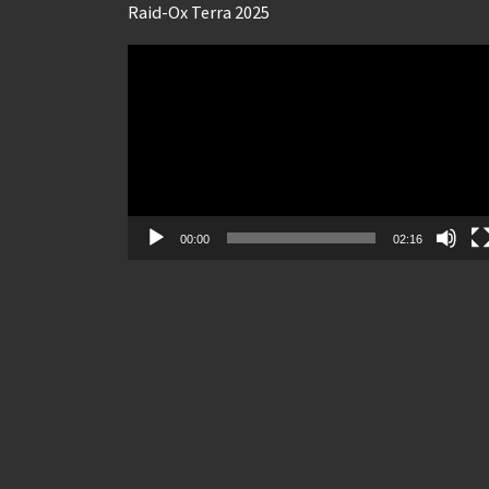
Raid-Ox Terra 2025
Lecteur
vidéo
00:00
02:16