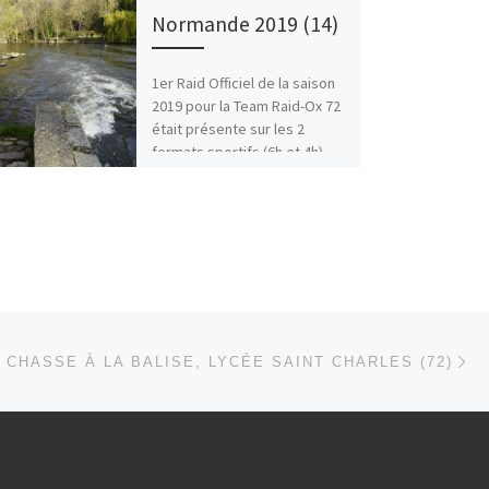
Normande 2019 (14)
1er Raid Officiel de la saison
2019 pour la Team Raid-Ox 72
était présente sur les 2
formats sportifs (6h et 4h)
[…]
Ar
 ARTICLES
CHASSE À LA BALISE, LYCÉE SAINT CHARLES (72)