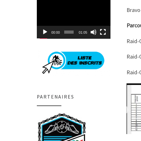
Lecteur
vidéo
Bravo 
Parcou
00:00
01:05
Raid-
Raid-O
Raid-
PARTENAIRES