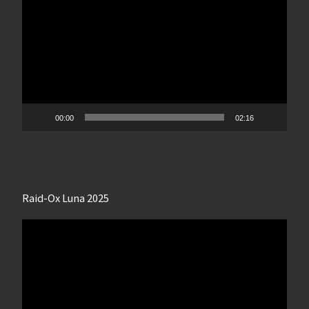
vidéo
00:00
02:16
Raid-Ox Luna 2025
Lecteur
vidéo