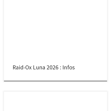
Rando orientation nocturne le vendredi 27 novembre 2026
Retenez cette date dans vos agendas, des informations précises
viendront en […]
Raid-Ox Luna 2026 : Infos