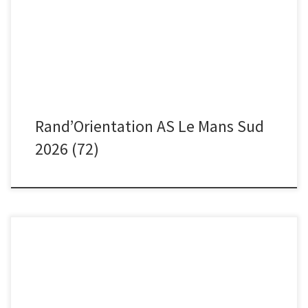
Lycée le Mans Sud à destination de leurs projets pédagogiques
Merci […]
Rand’Orientation AS Le Mans Sud
2026 (72)
Le LMA 72 organisait une Rand4orientation à l’occasion de la