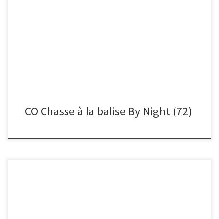
Organisée par l’AS du collège des Muriers au Mans, cette première
édition de cette CO a été un succès. Bravo […]
CO Chasse à la balise By Night (72)
CO organisée par les professeurs de L’association Sportive du