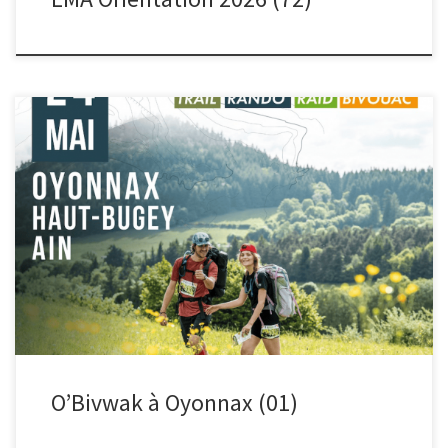
Guigui et Mael étaient engagés sur le parcours D (35 km pour 1500
d+). Une belle 13eme place sur 87 […]
O’Bivwak à Oyonnax (01)